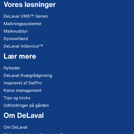
Vores løsninger
DeLaval VMS™ Serien
Malkningssystemer
Malkeudstyr
Dyrevelfærd
DeLaval InService™
Lær mere
Nyheder
DeLaval Kvægrådgivning
Inspireret af DelPro
Kalve management
Tips og tricks
Udfordringer på gården
Om DeLaval
Om DeLaval