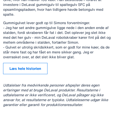
investere i DeLaval gummigulv til spaltegulv SFC på
opsamlingspladsen, hvor han tidligere havde betongulv med
spalte.
Gummigulvet lever godt op til Simons forventninger.
- Jeg har set andre gummigulve ligge nede i den anden ende af
stalden, fordi skraberen får fat i det. Det oplever jeg slet ikke
med det her gulv - min DeLaval robotskraber kører fint på det og
mellem områderne i stalden, fortæller Simon.
- Gulvet er utrolig skridsikkert, som er godt for mine køer, da de
står mere fast og har fået en mere sikker gang. Jeg er
overrasket over, at det slet ikke bliver glat.
Læs hele historien
Udtalelser fra medvirkende personer afspejler deres egen
erfaringer med at bruge DeLaval produkter. Resultaterne i
udtalelserne er ikke verificeret, og DeLaval påtager sig ikke
ansvar for, at resultaterne er typiske. Udtaleleserne udgør ikke
garantier eller garanti for produktionsresultater.