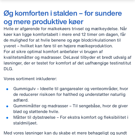
Øg komforten i stalden – for sundere
og mere produktive køer
Hvile er afgørende for malkekøers trivsel og mælkeydelse. Når
køer kan ligge komfortabelt i mere end 12 timer om dagen, får
de mulighed for at hvile benene og øge blodcirkulationen til
yveret – hvilket kan føre til en højere mælkeproduktion.
For at sikre optimal komfort anbefaler vi brugen af
kvalitetsmåtter og madrasser. DeLaval tilbyder et bredt udvalg af
løsninger, der er testet for komfort af det uafhængige testinstitut
DLG.
Vores sortiment inkluderer:
Gummigulv – Ideelle til gangarealer og venteområder, hvor
de reducerer risikoen for halthed og understøtter naturlig
adfærd.
Gummimåtter og madrasser – Til sengebåse, hvor de giver
blød og støttende hvile.
Måtter til dybstrøelse – For ekstra komfort og fleksibilitet i
staldmiljøet.
Med vores løsninger kan du skabe et mere behageligt og sundt