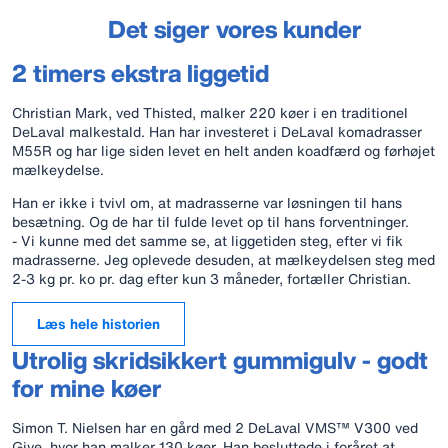
Det siger vores kunder
2 timers ekstra liggetid
Christian Mark, ved Thisted, malker 220 køer i en traditionel
DeLaval malkestald. Han har investeret i DeLaval komadrasser
M55R og har lige siden levet en helt anden koadfærd og førhøjet
mælkeydelse.
Han er ikke i tvivl om, at madrasserne var løsningen til hans
besætning. Og de har til fulde levet op til hans forventninger.
- Vi kunne med det samme se, at liggetiden steg, efter vi fik
madrasserne. Jeg oplevede desuden, at mælkeydelsen steg med
2-3 kg pr. ko pr. dag efter kun 3 måneder, fortæller Christian.
Læs hele historien
Utrolig skridsikkert gummigulv - godt
for mine køer
Simon T. Nielsen har en gård med 2 DeLaval VMS™ V300 ved
Give, hvor han malker 130 køer. Han besluttede i foråret at