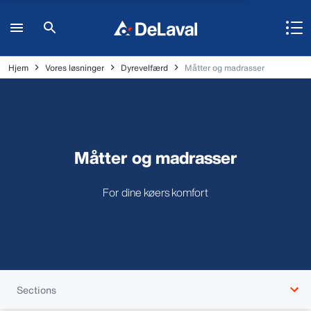
Hjem
Vores løsninger
Dyrevelfærd
Måtter og madrasser
Måtter og madrasser
For dine køers komfort
Sections