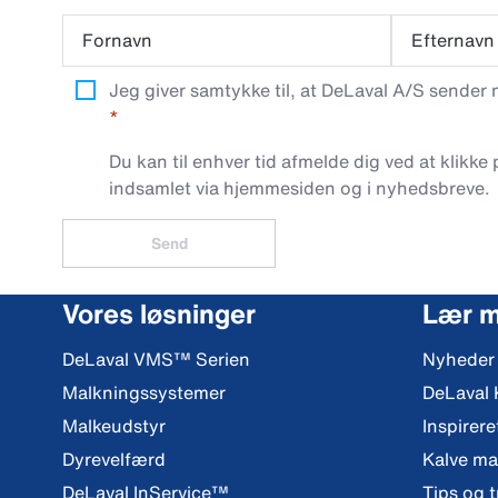
Fornavn
Efternavn
Jeg giver samtykke til, at DeLaval A/S sender
Du kan til enhver tid afmelde dig ved at klikke
indsamlet via hjemmesiden og i nyhedsbreve.
Send
Vores løsninger
Lær 
DeLaval VMS™ Serien
Nyheder
Malkningssystemer
DeLaval
Malkeudstyr
Inspirere
Dyrevelfærd
Kalve m
DeLaval InService™
Tips og t