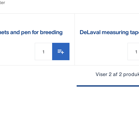
ter
ets and pen for breeding
DeLaval measuring tap
ndar
Viser 2 af 2 produ