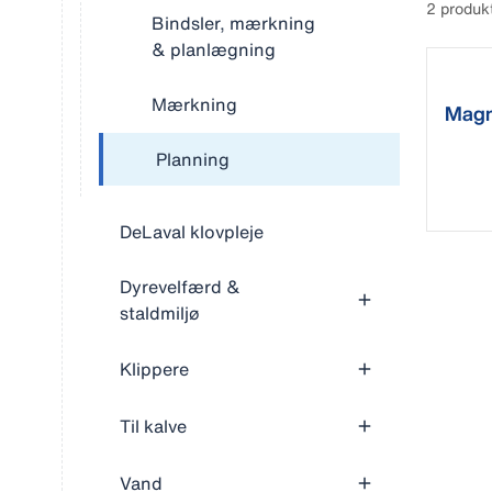
2 produk
Bindsler, mærkning
& planlægning
Mærkning
Magn
cale
Planning
DeLaval klovpleje
Dyrevelfærd &
staldmiljø
Klippere
Til kalve
Vand