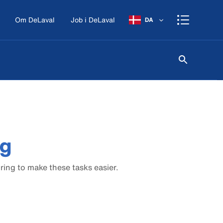
Om DeLaval
Job i DeLaval
DA
ng
ing to make these tasks easier.