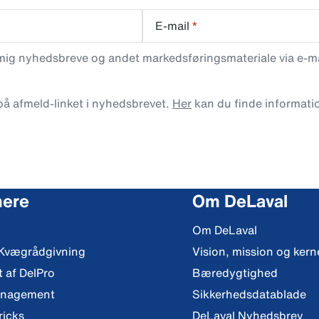
E-mail
*
 mig nyhedsbreve og andet markedsføringsmateriale via e-mai
 på afmeld-linket i nyhedsbrevet.
Her
kan du finde informati
mere
Om DeLaval
Om DeLaval
 Kvægrådgivning
Vision, mission og ker
t af DelPro
Bæredygtighed
anagement
Sikkerhedsdatablade
ricks
DeLaval Nyhedsbrev