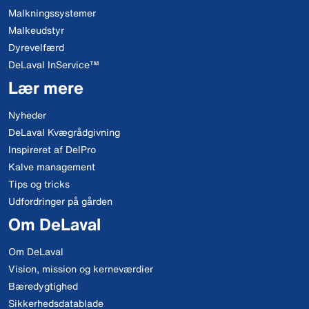
Malkningssystemer
Malkeudstyr
Dyrevelfærd
DeLaval InService™
Lær mere
Nyheder
DeLaval Kvægrådgivning
Inspireret af DelPro
Kalve management
Tips og tricks
Udfordringer på gården
Om DeLaval
Om DeLaval
Vision, mission og kerneværdier
Bæredygtighed
Sikkerhedsdatablade