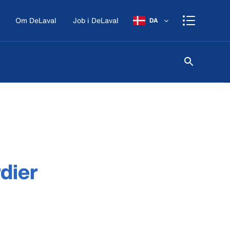
Om DeLaval
Job i DeLaval
DA
dier