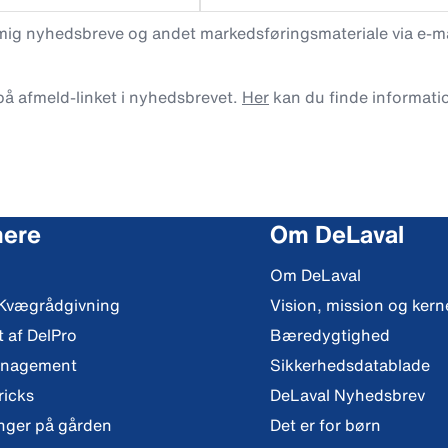
 mig nyhedsbreve og andet markedsføringsmateriale via e-mai
 på afmeld-linket i nyhedsbrevet.
Her
kan du finde informati
mere
Om DeLaval
Om DeLaval
 Kvægrådgivning
Vision, mission og ker
t af DelPro
Bæredygtighed
anagement
Sikkerhedsdatablade
ricks
DeLaval Nyhedsbrev
nger på gården
Det er for børn