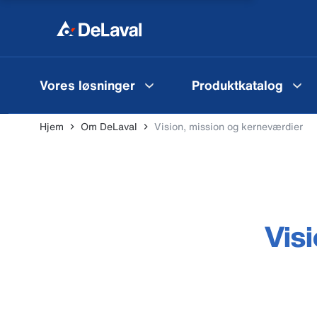
Vores løsninger
Produktkatalog
Hjem
Om DeLaval
Vision, mission og kerneværdier
Vis