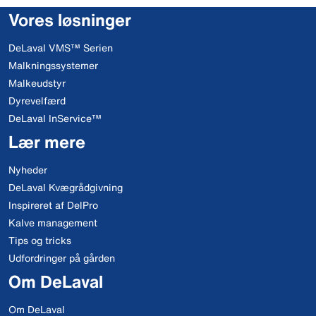
Vores løsninger
DeLaval VMS™ Serien
Malkningssystemer
Malkeudstyr
Dyrevelfærd
DeLaval InService™
Lær mere
Nyheder
DeLaval Kvægrådgivning
Inspireret af DelPro
Kalve management
Tips og tricks
Udfordringer på gården
Om DeLaval
Om DeLaval