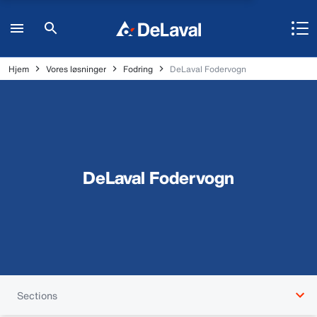
Hjem
Vores løsninger
Fodring
DeLaval Fodervogn
DeLaval Fodervogn
Sections