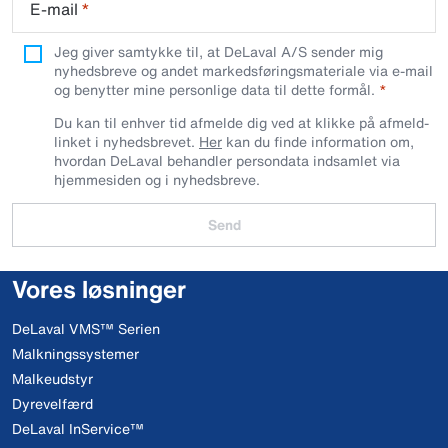
E-mail
*
Jeg giver samtykke til, at DeLaval A/S sender mig
nyhedsbreve og andet markedsføringsmateriale via e-mail
og benytter mine personlige data til dette formål.
Du kan til enhver tid afmelde dig ved at klikke på afmeld-
linket i nyhedsbrevet.
Her
kan du finde information om,
hvordan DeLaval behandler persondata indsamlet via
hjemmesiden og i nyhedsbreve.
Send
Vores løsninger
DeLaval VMS™ Serien
Malkningssystemer
Malkeudstyr
Dyrevelfærd
DeLaval InService™