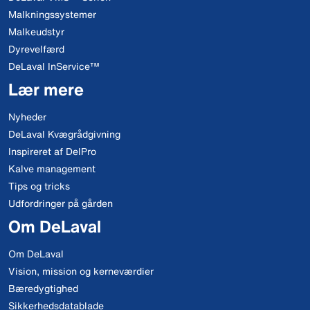
Malkningssystemer
Malkeudstyr
Dyrevelfærd
DeLaval InService™
Lær mere
Nyheder
DeLaval Kvægrådgivning
Inspireret af DelPro
Kalve management
Tips og tricks
Udfordringer på gården
Om DeLaval
Om DeLaval
Vision, mission og kerneværdier
Bæredygtighed
Sikkerhedsdatablade