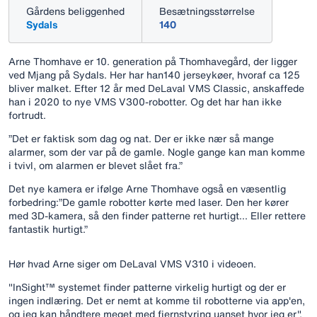
Gårdens beliggenhed
Besætningsstørrelse
Sydals
140
Arne Thomhave er 10. generation på Thomhavegård, der ligger
ved Mjang på Sydals. Her har han140 jerseykøer, hvoraf ca 125
bliver malket. Efter 12 år med DeLaval VMS Classic, anskaffede
han i 2020 to nye VMS V300-robotter. Og det har han ikke
fortrudt.
”Det er faktisk som dag og nat. Der er ikke nær så mange
alarmer, som der var på de gamle. Nogle gange kan man komme
i tvivl, om alarmen er blevet slået fra.”
Det nye kamera er ifølge Arne Thomhave også en væsentlig
forbedring:”De gamle robotter kørte med laser. Den her kører
med 3D-kamera, så den finder patterne ret hurtigt... Eller rettere
fantastik hurtigt.”
Hør hvad Arne siger om DeLaval VMS V310 i videoen.
"InSight™ systemet finder patterne virkelig hurtigt og der er
ingen indlæring. Det er nemt at komme til robotterne via app'en,
og jeg kan håndtere meget med fjernstyring uanset hvor jeg er",