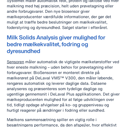
Systemet måler automatisk fedt, protein og laktose ved hver
malkning med høj præcision, helt uden prøvetagning eller
andre forbrugsvarer. Den nye biosensor giver
mælkeproducenter værdifulde informationer, der gør det
muligt at træffe bedre beslutninger om mælkekvalitet,
foderstyring og dyresundhed. Salget starter i efteråret.
Milk Solids Analysis giver mulighed for
bedre mælkekvalitet, fodring og
dyresundhed
Sensoren
måler automatisk de vigtigste mælketørstoffer ved
hver eneste malkning – uden behov for prøvetagning eller
forbrugsvarer. BioSensoren er monteret direkte på
mælkerøret på DeLaval VMS™ V300, den måler løbende,
rengøres automatisk og leverer daglige data. Dataene
analyseres og præsenteres som tydelige daglige og
ugentlige gennemsnit i DeLaval Plus applikationen. Det giver
mælkeproducenten mulighed for at følge udviklingen over
tid, tidligt opdage afvigelser på ko‑ og gruppeniveau og
hurtigt reagerer på ændringer i fodring eller sundhed.
Mælkens sammensætning spiller en vigtig rolle i
besætningens performance, da den afspejler, hvor effektivt