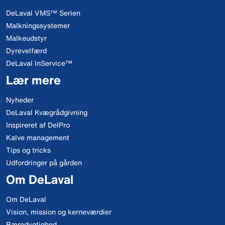
DeLaval VMS™ Serien
Malkningssystemer
Malkeudstyr
Dyrevelfærd
DeLaval InService™
Lær mere
Nyheder
DeLaval Kvægrådgivning
Inspireret af DelPro
Kalve management
Tips og tricks
Udfordringer på gården
Om DeLaval
Om DeLaval
Vision, mission og kerneværdier
Bæredygtighed