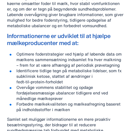
køerne omsætter foder til mælk, hvor stabil vomfunktionen
er, og om der er tegn på begyndende sundhedsproblemer.
Løbende overvågning giver brugbare informationer, som giver
mulighed for bedre foderstyring, tidligere opdagelse af
metaboliske ubalancer og en forbedret vom­sundhed.
Informationerne er udviklet til at hjælpe
mælkeproducenter med at:
Optimere foderstrategier ved hjælp af løbende data om
mælkens sammensætning indsamlet fra hver malkning
– frem for at være afhængig af periodisk prøvetagning
Identificere tidlige tegn på metaboliske lidelser, som fx
subklinisk ketose, støttet af ændringer i
fedt‑til‑protein‑forholdet
Overvåge vommens stabilitet og opdage
fordøjelsesmæssige ubalancer tidligere end ved
månedlige mælkeprøver
Forbedre mælkekvaliteten og mælkeafregning baseret
på indholdsstoffer i mælken
Samlet set muliggør informationerne en mere proaktiv
besætningsstyring, der bidrager til at reducere
sundhedsmæssige tab forbundet med metaboliske