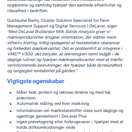
sygdomme og samtidig hjælper den samlede effektivitet og
robusthed i bedriften.
Guillaume Bailly, Cluster Solution Specialist for Farm
Management Support og Digital Services i DeLaval, siger:
“Med DeLaval BioSensor Milk Solids Analysis giver vi
mælkeproducenter brugbar information, der støtter mere
effektiv fodring, tidlig opdagelse af metaboliske ubalancer
og forbedret mælkekvalitet. Det er problemfrit at integrere i
VMS™ V300, det betyder, at teknologien nemt indgår i de
daglige rutiner og hjælper mælkeproducenter med at træffe
velinformerede beslutninger, der hjælper både dyresundhed
og langsigtet rentabilitet på gården.”
Vigtigste egenskaber
Måler fedt, protein og laktose direkte og med høj
præcision
Automatisk måling ved hver malkning
Informationer om mælketørstoffer vises som daglige og
ugentlige gennemsnit i DeLaval Plus
Ingen prøvetagning eller forbrugsvarer – hjælper med at
holde driftsomkostninger nede