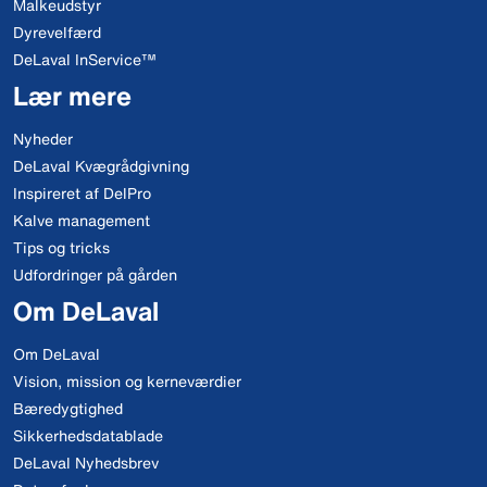
Malkeudstyr
Dyrevelfærd
DeLaval InService™
Lær mere
Nyheder
DeLaval Kvægrådgivning
Inspireret af DelPro
Kalve management
Tips og tricks
Udfordringer på gården
Om DeLaval
Om DeLaval
Vision, mission og kerneværdier
Bæredygtighed
Sikkerhedsdatablade
DeLaval Nyhedsbrev