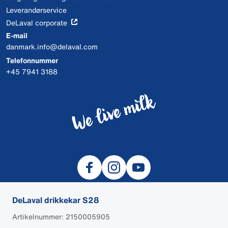
Leverandørservice
DeLaval corporate
E-mail
danmark.info@delaval.com
Telefonnummer
+45 7941 3188
DeLaval drikkekar S28
Artikelnummer: 2150005905
© 2026 DeLaval