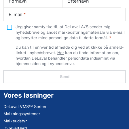
Fornavn
Efternavn
E-mail
*
Jeg giver samtykke til, at DeLaval A/S sender mig
nyhedsbreve og andet markedsføringsmateriale via e-mail
og benytter mine personlige data til dette formål.
Du kan til enhver tid afmelde dig ved at klikke på afmeld-
linket i nyhedsbrevet.
Her
kan du finde information om,
hvordan DeLaval behandler persondata indsamlet via
hjemmesiden og i nyhedsbreve.
Send
Vores løsninger
DeLaval VMS™ Serien
Malkningssystemer
Malkeudstyr
Dyrevelfærd