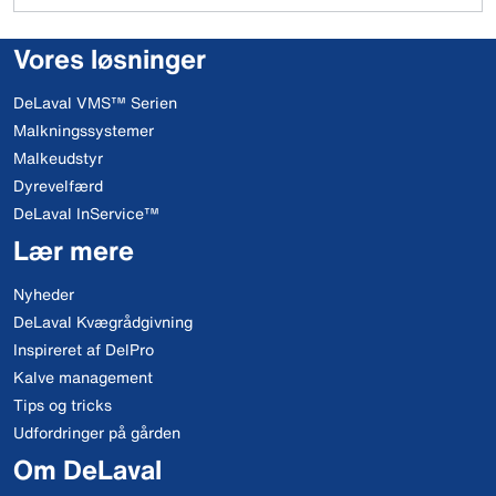
Vores løsninger
DeLaval VMS™ Serien
Malkningssystemer
Malkeudstyr
Dyrevelfærd
DeLaval InService™
Lær mere
Nyheder
DeLaval Kvægrådgivning
Inspireret af DelPro
Kalve management
Tips og tricks
Udfordringer på gården
Om DeLaval