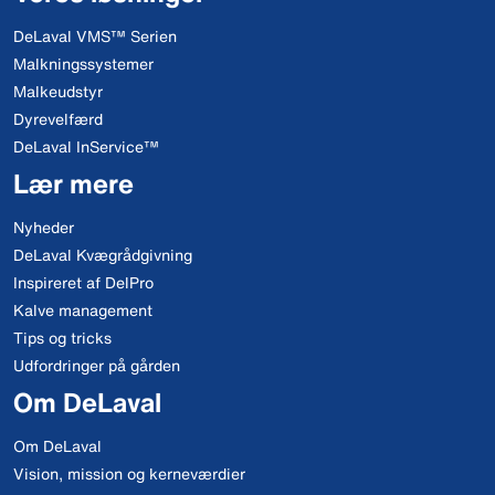
DeLaval VMS™ Serien
Malkningssystemer
Malkeudstyr
Dyrevelfærd
DeLaval InService™
Lær mere
Nyheder
DeLaval Kvægrådgivning
Inspireret af DelPro
Kalve management
Tips og tricks
Udfordringer på gården
Om DeLaval
Om DeLaval
Vision, mission og kerneværdier