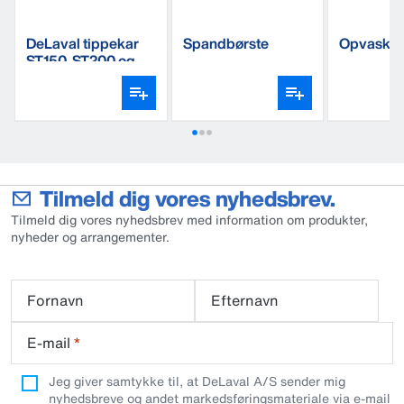
DeLaval tippekar
Spandbørste
Opvaskeb
ST150, ST200 og
ST250,
gulvmonteret
Tilmeld dig vores nyhedsbrev.
Tilmeld dig vores nyhedsbrev med information om produkter,
nyheder og arrangementer.
Fornavn
Efternavn
E-mail
*
Jeg giver samtykke til, at DeLaval A/S sender mig
nyhedsbreve og andet markedsføringsmateriale via e-mail