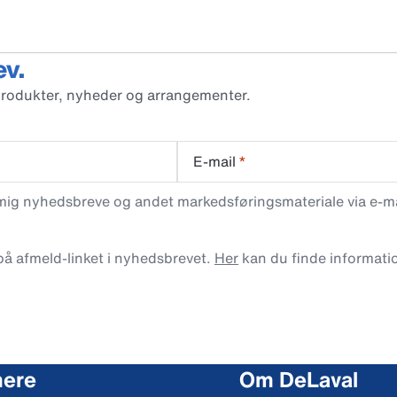
ev.
produkter, nyheder og arrangementer.
E-mail
*
 mig nyhedsbreve og andet markedsføringsmateriale via e-mai
 på afmeld-linket i nyhedsbrevet.
Her
kan du finde informati
mere
Om DeLaval