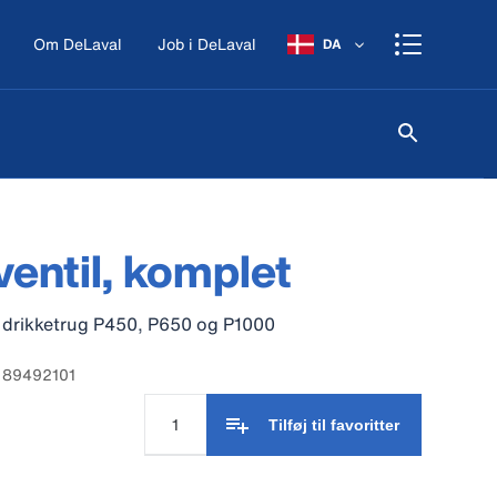
Om DeLaval
Job i DeLaval
DA
entil, komplet
il drikketrug P450, P650 og P1000
: 89492101
Tilføj til favoritter