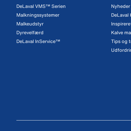
DeLaval VMS™ Serien
Nyheder
Malkningssystemer
DeLaval
Malkeudstyr
Inspirere
Dyrevelfærd
Kalve m
DeLaval InService™
Tips og t
Udfordri