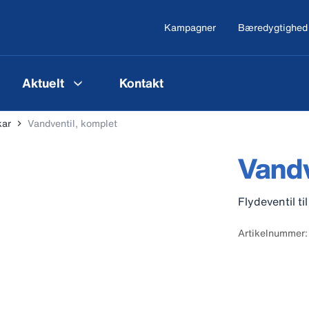
Kampagner
Bæredygtighed
Aktuelt
Kontakt
kar
Vandventil, komplet
Vandv
Flydeventil t
Artikelnummer