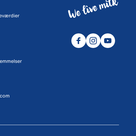
neværdier
temmelser
.com