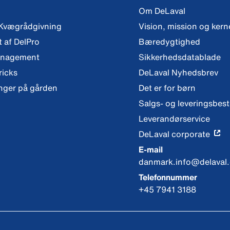
Om DeLaval
 Kvægrådgivning
Vision, mission og ker
t af DelPro
Bæredygtighed
anagement
Sikkerhedsdatablade
ricks
DeLaval Nyhedsbrev
nger på gården
Det er for børn
Salgs- og leveringsbes
Leverandørservice
DeLaval corporate
E-mail
danmark.info@delaval
Telefonnummer
+45 7941 3188