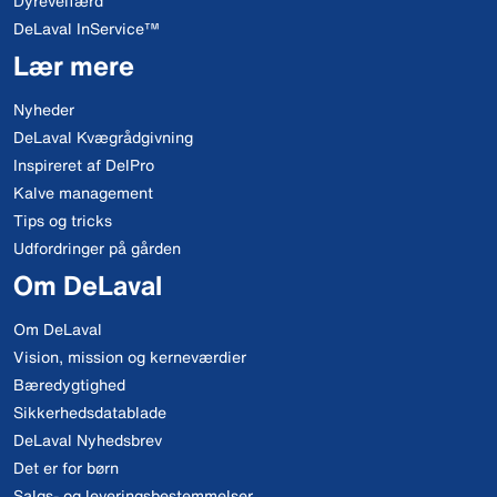
Dyrevelfærd
DeLaval InService™
Lær mere
Nyheder
DeLaval Kvægrådgivning
Inspireret af DelPro
Kalve management
Tips og tricks
Udfordringer på gården
Om DeLaval
Om DeLaval
Vision, mission og kerneværdier
Bæredygtighed
Sikkerhedsdatablade
DeLaval Nyhedsbrev
Det er for børn
Salgs- og leveringsbestemmelser