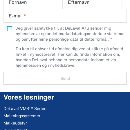
Fornavn
Efternavn
E-mail
*
Jeg giver samtykke til, at DeLaval A/S sender mig
nyhedsbreve og andet markedsføringsmateriale via e-mail
og benytter mine personlige data til dette formål.
Du kan til enhver tid afmelde dig ved at klikke på afmeld-
linket i nyhedsbrevet.
Her
kan du finde information om,
hvordan DeLaval behandler persondata indsamlet via
hjemmesiden og i nyhedsbreve.
Send
Vores løsninger
DeLaval VMS™ Serien
Malkningssystemer
Malkeudstyr