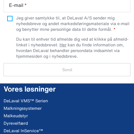
E-mail
*
Jeg giver samtykke til, at DeLaval A/S sender mig
nyhedsbreve og andet markedsføringsmateriale via e-mail
og benytter mine personlige data til dette formål.
Du kan til enhver tid afmelde dig ved at klikke på afmeld-
linket i nyhedsbrevet.
Her
kan du finde information om,
hvordan DeLaval behandler persondata indsamlet via
hjemmesiden og i nyhedsbreve.
Send
Vores løsninger
DeLaval VMS™ Serien
Malkningssystemer
Malkeudstyr
Dyrevelfærd
DeLaval InService™