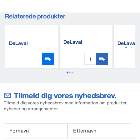
Relaterede produkter
DeLaval
DeLaval
DeLaval
prøvemalkekop
tømningspropper
malkeked
Tilmeld dig vores nyhedsbrev.
Tilmeld dig vores nyhedsbrev med information om produkter,
nyheder og arrangementer.
Fornavn
Efternavn