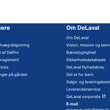
mere
Om DeLaval
Om DeLaval
 Kvægrådgivning
Vision, mission og ker
t af DelPro
Bæredygtighed
anagement
Sikkerhedsdatablade
ricks
DeLaval Nyhedsbrev
nger på gården
Det er for børn
Salgs- og leveringsbes
Leverandørservice
DeLaval corporate
E-mail
danmark.info@delaval