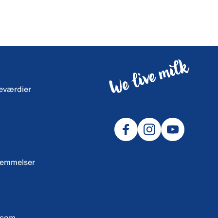
neværdier
temmelser
.com