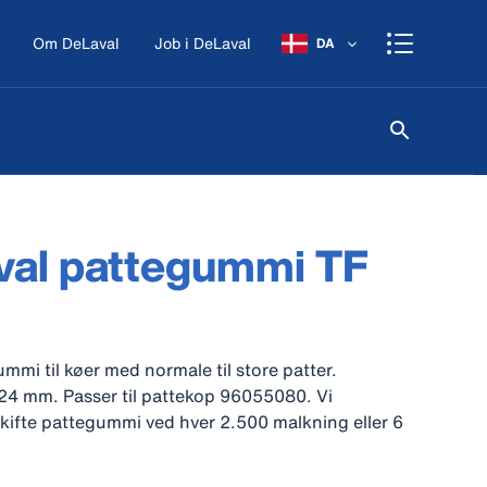
Om DeLaval
Job i DeLaval
DA
val pattegummi TF
mmi til køer med normale til store patter.
24 mm. Passer til pattekop 96055080. Vi
skifte pattegummi ved hver 2.500 malkning eller 6