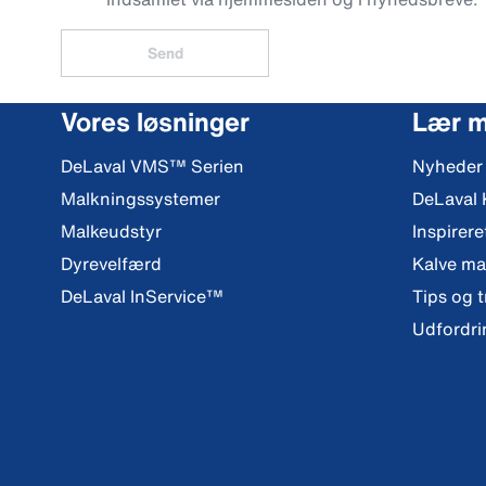
Send
Vores løsninger
Lær 
DeLaval VMS™ Serien
Nyheder
Malkningssystemer
DeLaval
Malkeudstyr
Inspirere
Dyrevelfærd
Kalve m
DeLaval InService™
Tips og t
Udfordri