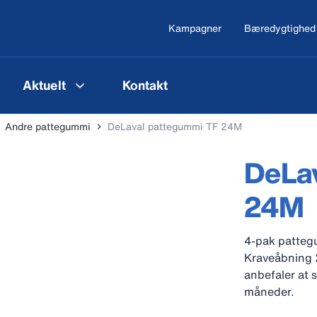
Kampagner
Bæredygtighed
Aktuelt
Kontakt
Andre pattegummi
DeLaval pattegummi TF 24M
DeLa
24M
4-pak pattegu
Kraveåbning 
anbefaler at 
måneder.