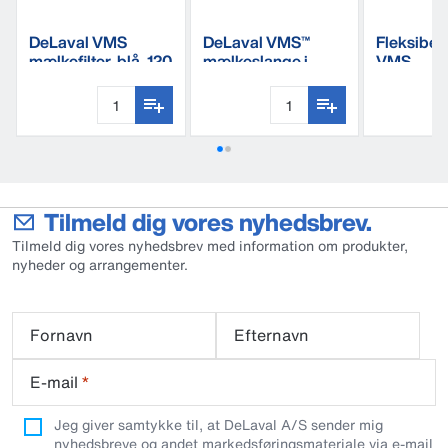
DeLaval VMS
DeLaval VMS™
Fleksibel
mælkefilter, blå, 120
mælkeslange i
VMS
gram
gummi
Tilmeld dig vores nyhedsbrev.
Tilmeld dig vores nyhedsbrev med information om produkter,
nyheder og arrangementer.
Fornavn
Efternavn
E-mail
*
Jeg giver samtykke til, at DeLaval A/S sender mig
nyhedsbreve og andet markedsføringsmateriale via e-mail