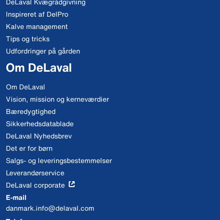
DeLaval Kvægrådgivning
Inspireret af DelPro
Kalve management
Tips og tricks
Udfordringer på gården
Om DeLaval
Om DeLaval
Vision, mission og kerneværdier
Bæredygtighed
Sikkerhedsdatablade
DeLaval Nyhedsbrev
Det er for børn
Salgs- og leveringsbestemmelser
Leverandørservice
DeLaval corporate
E-mail
danmark.info@delaval.com