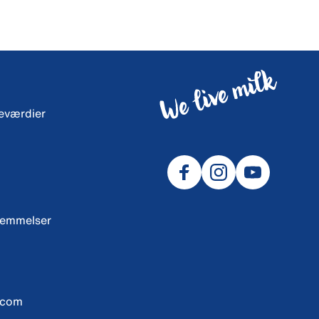
neværdier
temmelser
.com