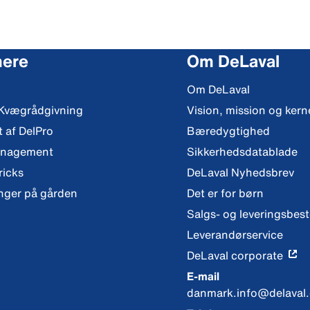
mere
Om DeLaval
Om DeLaval
 Kvægrådgivning
Vision, mission og ker
t af DelPro
Bæredygtighed
anagement
Sikkerhedsdatablade
ricks
DeLaval Nyhedsbrev
nger på gården
Det er for børn
Salgs- og leveringsbes
Leverandørservice
DeLaval corporate
E-mail
danmark.info@delaval