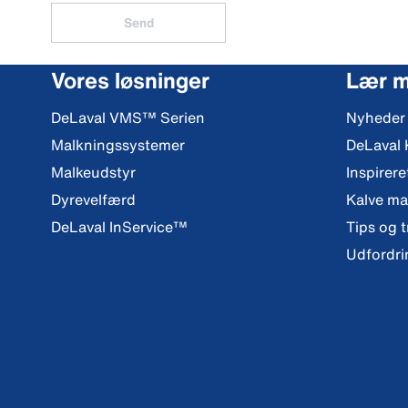
Send
Vores løsninger
Lær 
DeLaval VMS™ Serien
Nyheder
Malkningssystemer
DeLaval
Malkeudstyr
Inspirere
Dyrevelfærd
Kalve m
DeLaval InService™
Tips og t
Udfordri