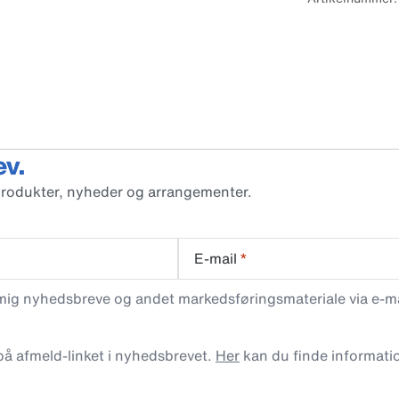
ev.
produkter, nyheder og arrangementer.
E-mail
*
 mig nyhedsbreve og andet markedsføringsmateriale via e-mai
 på afmeld-linket i nyhedsbrevet.
Her
kan du finde informati