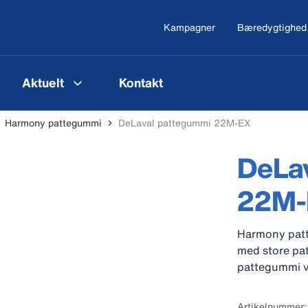
Kampagner
Bæredygtighed
Aktuelt
Kontakt
Harmony pattegummi
DeLaval pattegummi 22M-EX
DeLa
22M-
Harmony patte
med store pat
pattegummi v
Artikelnummer