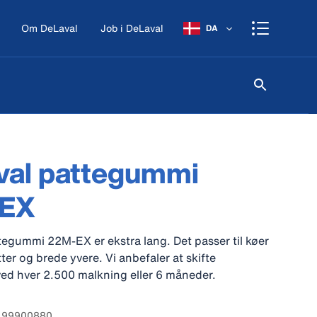
Om DeLaval
Job i DeLaval
DA
val pattegummi
EX
gummi 22M-EX er ekstra lang. Det passer til køer
ter og brede yvere. Vi anbefaler at skifte
ed hver 2.500 malkning eller 6 måneder.
: 99900880