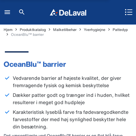
Hjem
Produktkatalog
Malketilbehør
Yverhygiejne
Pattedyp
OceanBlu™ barrier
OceanBlu™ barrier
Vedvarende barrier af højeste kvalitet, der giver
fremragende fysisk og kemisk beskyttelse
Dækker patter godt og trænger ind i huden, hvilket
resulterer i meget god hudpleje
Karakteristisk lyseblå farve fra fødevaregodkendte
farvestoffer der med høj synlighed beskytter hele
din besætning.
Det væsentligste ved OceanBlu™ barrier er en flot blå farve