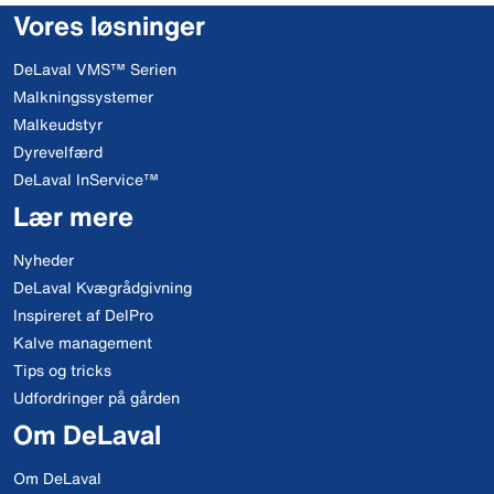
Vores løsninger
DeLaval VMS™ Serien
Malkningssystemer
Malkeudstyr
Dyrevelfærd
DeLaval InService™
Lær mere
Nyheder
DeLaval Kvægrådgivning
Inspireret af DelPro
Kalve management
Tips og tricks
Udfordringer på gården
Om DeLaval
Om DeLaval