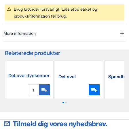
Brug biocider forsvarligt. Læs altid etiket og
produktinformation før brug.
Mere information
Relaterede produkter
DeLaval dypkopper
DeLaval
Spandbør
sprayflaske
Tilmeld dig vores nyhedsbrev.