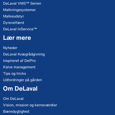
DeLaval VMS™ Serien
Malkningssystemer
Malkeudstyr
Dyrevelfærd
DeLaval InService™
Lær mere
Nyheder
DeLaval Kvægrådgivning
Inspireret af DelPro
Kalve management
Tips og tricks
Udfordringer på gården
Om DeLaval
Om DeLaval
Vision, mission og kerneværdier
Bæredygtighed