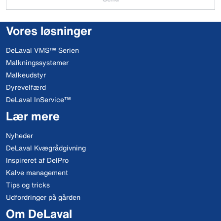
Vores løsninger
DeLaval VMS™ Serien
Malkningssystemer
Malkeudstyr
Dyrevelfærd
DeLaval InService™
Lær mere
Nyheder
DeLaval Kvægrådgivning
Inspireret af DelPro
Kalve management
Tips og tricks
Udfordringer på gården
Om DeLaval