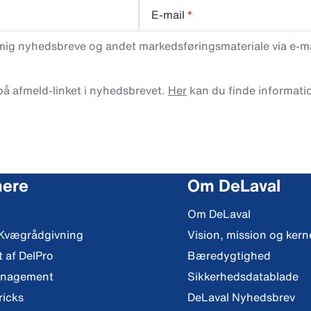
E-mail
*
 mig nyhedsbreve og andet markedsføringsmateriale via e-mai
 på afmeld-linket i nyhedsbrevet.
Her
kan du finde informati
mere
Om DeLaval
Om DeLaval
 Kvægrådgivning
Vision, mission og ker
t af DelPro
Bæredygtighed
anagement
Sikkerhedsdatablade
ricks
DeLaval Nyhedsbrev