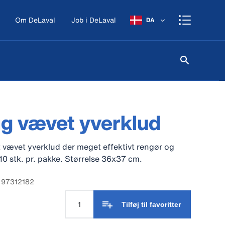
Om DeLaval
Job i DeLaval
DA
ig vævet yverklud
 vævet yverklud der meget effektivt rengør og
 10 stk. pr. pakke. Størrelse 36x37 cm.
: 97312182
Tilføj til favoritter