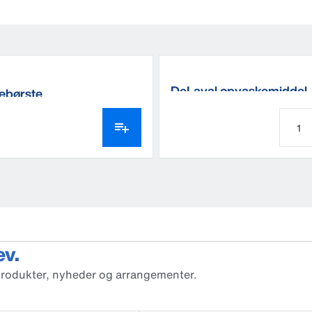
DeLaval opvaskemiddel
ebørste
ev.
produkter, nyheder og arrangementer.