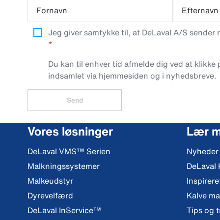
Fornavn
Efternavn
Jeg giver samtykke til, at DeLaval A/S sender
Du kan til enhver tid afmelde dig ved at klikke
indsamlet via hjemmesiden og i nyhedsbreve.
Send
Vores løsninger
Lær 
DeLaval VMS™ Serien
Nyheder
Malkningssystemer
DeLaval
Malkeudstyr
Inspirere
Dyrevelfærd
Kalve m
DeLaval InService™
Tips og t