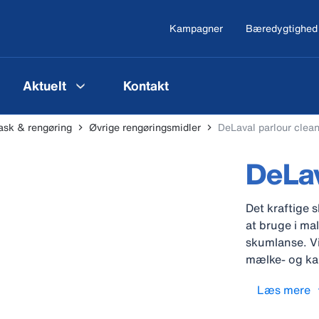
Kampagner
Bæredygtighed
Aktuelt
Kontakt
sk & rengøring
Øvrige rengøringsmidler
DeLaval parlour clea
DeLav
Det kraftige 
at bruge i ma
skumlanse. Vi
mælke- og kal
malkerum.
Læs mere