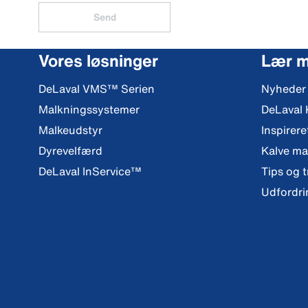
Send
Vores løsninger
Lær 
DeLaval VMS™ Serien
Nyheder
Malkningssystemer
DeLaval
Malkeudstyr
Inspirere
Dyrevelfærd
Kalve m
DeLaval InService™
Tips og t
Udfordri