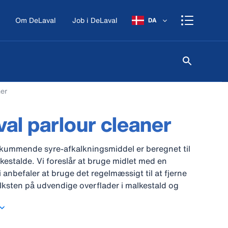
Om DeLaval
Job i DeLaval
DA
ner
al parlour cleaner
skummende syre-afkalkningsmiddel er beregnet til
lkestalde. Vi foreslår at bruge midlet med en
 anbefaler at bruge det regelmæssigt til at fjerne
ksten på udvendige overflader i malkestald og