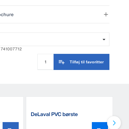
ochure
: 741007712
Tilføj til favoritter
DeLaval PVC børste
Træ