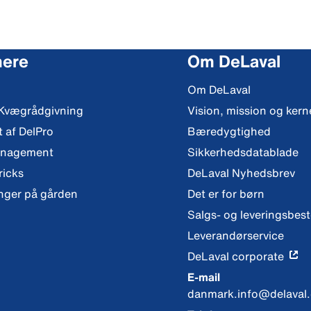
mere
Om DeLaval
Om DeLaval
 Kvægrådgivning
Vision, mission og ker
t af DelPro
Bæredygtighed
anagement
Sikkerhedsdatablade
ricks
DeLaval Nyhedsbrev
nger på gården
Det er for børn
Salgs- og leveringsbes
Leverandørservice
DeLaval corporate
E-mail
danmark.info@delaval