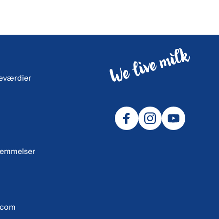
neværdier
temmelser
.com