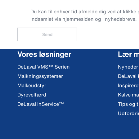
Du kan til enhver tid afmelde dig ved at klikke
indsamlet via hjemmesiden og i nyhedsbreve.
Send
Vores løsninger
Lær 
DeLaval VMS™ Serien
Nyheder
Malkningssystemer
DeLaval
Malkeudstyr
Inspirere
Dyrevelfærd
Kalve m
DeLaval InService™
Tips og t
Udfordri