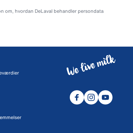
on om, hvordan DeLaval behandler persondata
neværdier
temmelser