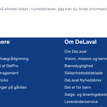
 på afmeld-linket i nyhedsbrevet.
Her
kan du finde informati
mere
Om DeLaval
Om DeLaval
 Kvægrådgivning
Vision, mission og ker
t af DelPro
Bæredygtighed
anagement
Sikkerhedsdatablade
ricks
DeLaval Nyhedsbrev
nger på gården
Det er for børn
Salgs- og leveringsbes
Leverandørservice