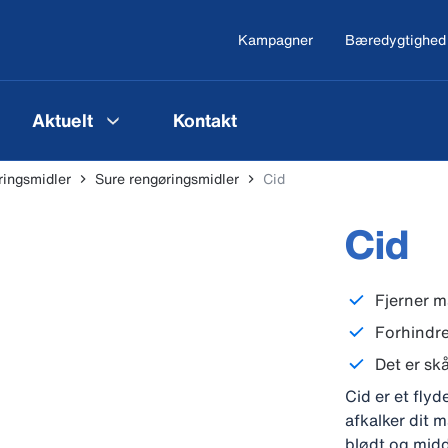
Kampagner
Bæredygtighed
Aktuelt
Kontakt
ingsmidler
Sure rengøringsmidler
Cid
Cid
Fjerner 
Forhindre
Det er s
Cid er et fly
afkalker dit 
blødt og midd