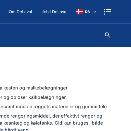
Om DeLaval
Job i DeLaval
DA
malkesten og malkebelægninger
r og opløser kalkbelægninger
kånsomt mod anlæggets materialer og gummidele
dende rengøringsmiddel, der effektivt rengør og
malkeanlæg og køletanke. Cid kan bruges i både
elhårdt vand.