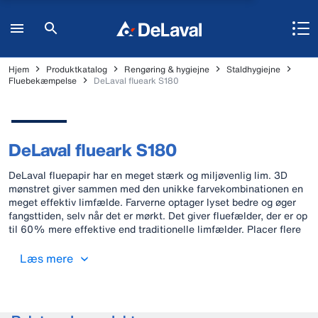
Hjem
Produktkatalog
Rengøring & hygiejne
Staldhygiejne
Fluebekæmpelse
DeLaval flueark S180
DeLaval flueark S180
DeLaval fluepapir har en meget stærk og miljøvenlig lim. 3D
mønstret giver sammen med den unikke farvekombinationen en
meget effektiv limfælde. Farverne optager lyset bedre og øger
fangsttiden, selv når det er mørkt. Det giver fluefælder, der er op
til 60% mere effektive end traditionelle limfælder. Placer flere
ark med 5-8 m mellemrum for at øge effektiviteten. Udskift dem
regelmæssigt - 1 gang pr. måned. 8 ark á 60 x 30 cm.
Læs mere