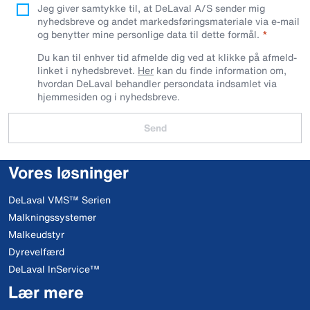
Jeg giver samtykke til, at DeLaval A/S sender mig
nyhedsbreve og andet markedsføringsmateriale via e-mail
og benytter mine personlige data til dette formål.
Du kan til enhver tid afmelde dig ved at klikke på afmeld-
linket i nyhedsbrevet.
Her
kan du finde information om,
hvordan DeLaval behandler persondata indsamlet via
hjemmesiden og i nyhedsbreve.
Send
Vores løsninger
DeLaval VMS™ Serien
Malkningssystemer
Malkeudstyr
Dyrevelfærd
DeLaval InService™
Lær mere