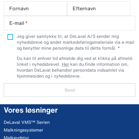
Fornavn
Efternavn
E-mail
*
Jeg giver samtykke til, at DeLaval A/S sender mig
nyhedsbreve og andet markedsføringsmateriale via e-mail
og benytter mine personlige data til dette formål.
Du kan til enhver tid afmelde dig ved at klikke på afmeld-
linket i nyhedsbrevet.
Her
kan du finde information om,
hvordan DeLaval behandler persondata indsamlet via
hjemmesiden og i nyhedsbreve.
Send
Vores løsninger
DeLaval VMS™ Serien
Malkningssystemer
Malkeudstyr