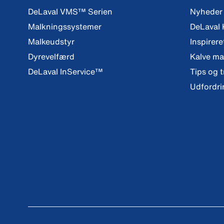
DeLaval VMS™ Serien
Nyheder
Malkningssystemer
DeLaval
Malkeudstyr
Inspirere
Dyrevelfærd
Kalve m
DeLaval InService™
Tips og t
Udfordri