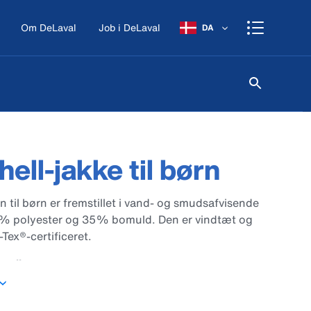
Om DeLaval
Job i DeLaval
DA
hell-jakke til børn
n til børn er fremstillet i vand- og smudsafvisende
5% polyester og 35% bomuld. Den er vindtæt og
Tex®-certificeret.
etaljer
 og bag
 med lynlås