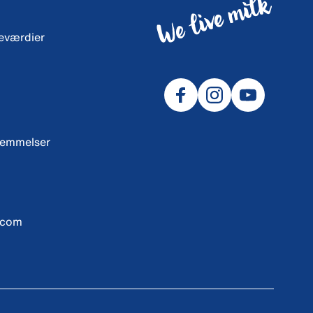
neværdier
temmelser
.com