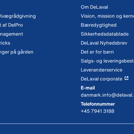
Om DeLaval
 Kvægrådgivning
Vision, mission og ker
t af DelPro
Bæredygtighed
anagement
Sikkerhedsdatablade
ricks
DeLaval Nyhedsbrev
nger på gården
Det er for børn
Salgs- og leveringsbes
Leverandørservice
DeLaval corporate
E-mail
danmark.info@delaval
Telefonnummer
+45 7941 3188