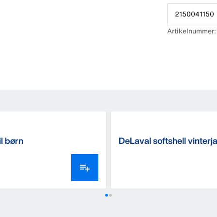
Indvendig hal
Ærmer med t
2150041150
Artikelnummer
Tøjet findes i
il børn
DeLaval softshell vinterj