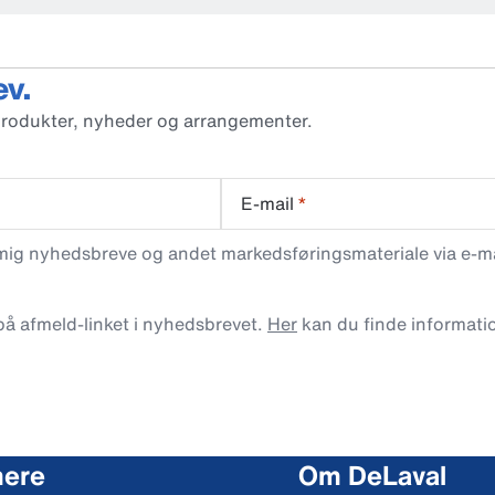
ev.
produkter, nyheder og arrangementer.
E-mail
*
 mig nyhedsbreve og andet markedsføringsmateriale via e-mai
 på afmeld-linket i nyhedsbrevet.
Her
kan du finde informati
mere
Om DeLaval