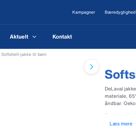
Kampagner
Bæredygtighed
Aktuelt
Kontakt
Softshell-jakke til børn
Softs
DeLaval jakke
materiale, 6
åndbar. Oeko-
Funktionelle d
Reflekser for
Læs mere
2 sidelommer