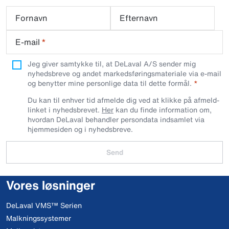
Fornavn
Efternavn
E-mail
*
Jeg giver samtykke til, at DeLaval A/S sender mig
nyhedsbreve og andet markedsføringsmateriale via e-mail
og benytter mine personlige data til dette formål.
Du kan til enhver tid afmelde dig ved at klikke på afmeld-
linket i nyhedsbrevet.
Her
kan du finde information om,
hvordan DeLaval behandler persondata indsamlet via
hjemmesiden og i nyhedsbreve.
Send
Vores løsninger
DeLaval VMS™ Serien
Malkningssystemer