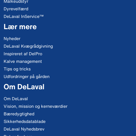
Malkeudstyr
Dyrevelfærd
DeLaval InService™
Lær mere
Nyheder
DeLaval Kvægrådgivning
Inspireret af DelPro
Kalve management
Tips og tricks
Udfordringer på gården
Om DeLaval
Om DeLaval
Vision, mission og kerneværdier
Bæredygtighed
Sikkerhedsdatablade
DeLaval Nyhedsbrev