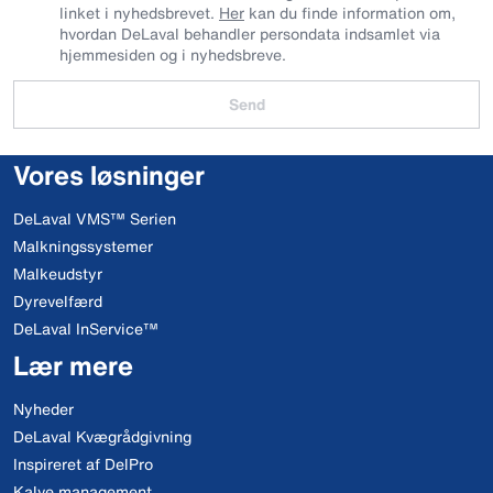
linket i nyhedsbrevet.
Her
kan du finde information om,
hvordan DeLaval behandler persondata indsamlet via
hjemmesiden og i nyhedsbreve.
Send
Vores løsninger
DeLaval VMS™ Serien
Malkningssystemer
Malkeudstyr
Dyrevelfærd
DeLaval InService™
Lær mere
Nyheder
DeLaval Kvægrådgivning
Inspireret af DelPro
Kalve management