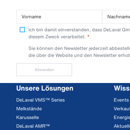
Vorname
Nachnam
Ich bin damit einverstanden, dass DeLaval G
diesem Zweck verarbeitet.
Sie können den Newsletter jederzeit abbestel
die über die Website und den Newsletter erh
Absenden
Unsere Lösungen
Wiss
DeLaval VMS™ Series
Events
Melkstände
Verkau
Karusselle
Energi
DeLaval AMR™
Aktuell