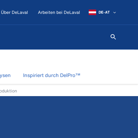
Über DeLaval
Arbeiten bei DeLaval
DE-AT
lysen
Inspiriert durch DelPro™
oduktion