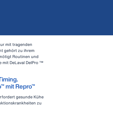
nur mit tragenden
t gehört zu ihrem
enötigt Routinen und
e mit DeLaval DelPro ™
Timing.
o™ mit Repro™
erfordert gesunde Kühe
ktionskrankheiten zu