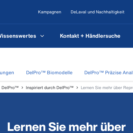
Kampagnen
DeLaval und Nachhaltigkeit
issenswertes
Kontakt + Händlersuche
dungen
DelPro™ Biomodelle
DelPro™ Präzise Ana
l DelPro™
Inspiriert durch DelPro™
Lernen Sie mehr über Repr
Lernen Sie mehr über