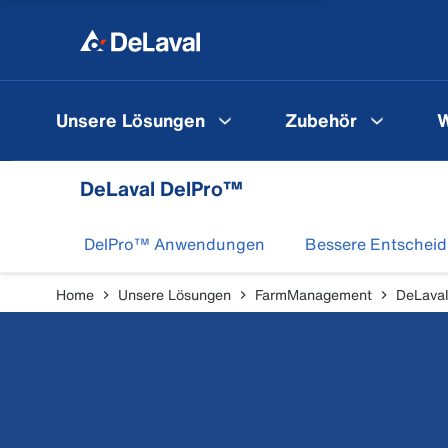
Unsere Lösungen
Zubehör
W
DeLaval DelPro™
DelPro™ Anwendungen
Bessere Entschei
Home
Unsere Lösungen
FarmManagement
DeLava