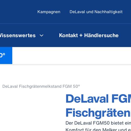
Kampagnen
DeLaval und Nachhaltigkeit
issenswertes
Kontakt + Händlersuche
0°
DeLaval Fischgrätenmelkstand FGM 50°
DeLaval F
Fischgräte
Der DeLaval FGM50 bietet ei
Komfort für den Melker und e