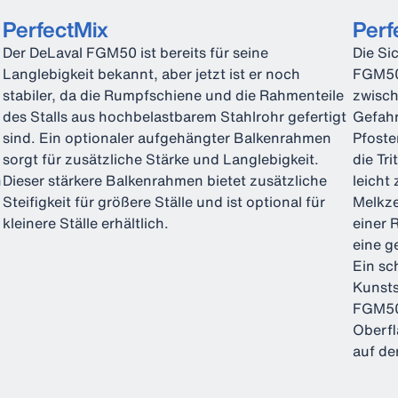
PerfectMix
Perf
Der DeLaval FGM50 ist bereits für seine
Die Si
Langlebigkeit bekannt, aber jetzt ist er noch
FGM50 
stabiler, da die Rumpfschiene und die Rahmenteile
zwisch
des Stalls aus hochbelastbarem Stahlrohr gefertigt
Gefahr
sind. Ein optionaler aufgehängter Balkenrahmen
Pfoste
sorgt für zusätzliche Stärke und Langlebigkeit.
die Tr
n
Dieser stärkere Balkenrahmen bietet zusätzliche
leicht
Steifigkeit für größere Ställe und ist optional für
Melkze
kleinere Ställe erhältlich.
einer 
eine g
Ein sc
Kunsts
FGM50.
Oberfl
auf de