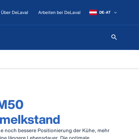
Über DeLaval
Arbeiten bei DeLaval
DE-AT
GM50
nmelkstand
ne noch bessere Positionierung der Kühe, mehr
ine längere Lebensdauer. Die optimale