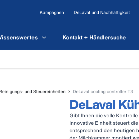
Kampagnen
DeLaval und Nachhaltigkeit
issenswertes
Kontakt + Händlersuche
Reinigungs- und Steuereinheiten
DeLaval cooling controller T3
DeLaval Küh
Gibt Ihnen die volle Kontroll
innovative Einheit steuert di
entsprechend den heutigen h
der Milchkammer montiert we