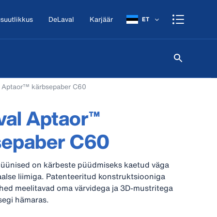
suutlikkus
DeLaval
Karjäär
ET
 Aptaor™ kärbsepaber C60
al Aptaor™
sepaber C60
mpüünised on kärbeste püüdmiseks kaetud väga
alse liimiga. Patenteeritud konstruktsiooniga
ehed meelitavad oma värvidega ja 3D-mustritega
isegi hämaras.