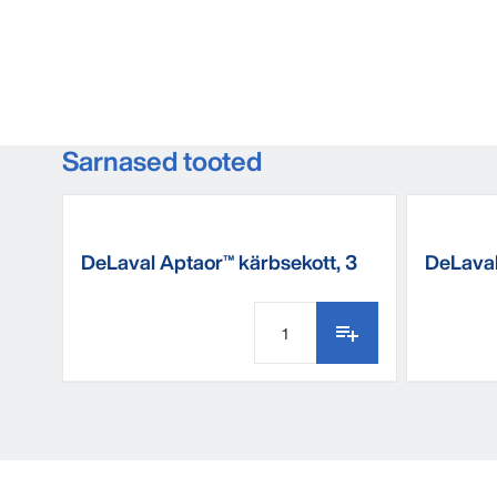
Sarnased tooted
DeLaval Aptaor™ kärbsekott, 3
DeLaval
tk
S180