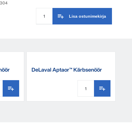
9304
Lisa ostunimekirja
nöör
DeLaval Aptaor™ Kärbsenöör
rullis 500 m