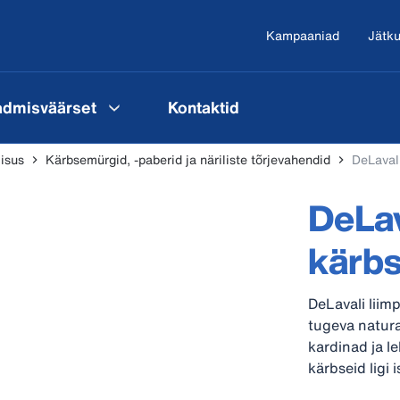
Kampaaniad
Jätku
admisväärset
Kontaktid
lisus
Kärbsemürgid, -paberid ja näriliste tõrjevahendid
DeLaval
DeLav
kärb
DeLavali lii
tugeva natura
kardinad ja l
kärbseid ligi 