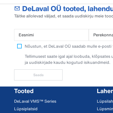
DeLaval OÜ tooted, lahendu
Täitke allolevad väljad, et saada uudiskirju meie t
Eesnimi
Perekonn
Nõustun, et DeLaval OÜ saadab mulle e-posti t
Tellimusest saate igal ajal loobuda, klõpsates 
ja uudiskirjade kaudu kogutud isikuandmeid.
Saada
Tooted
Lahe
DeLaval VMS™ Series
Lüpsila
Lüpsiplatsid
Lüpsmi