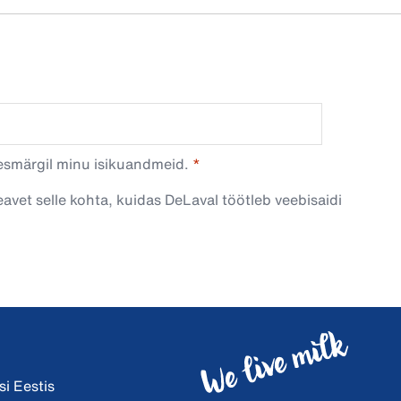
esmärgil minu isikuandmeid.​
avet selle kohta, kuidas DeLaval töötleb veebisaidi
i Eestis