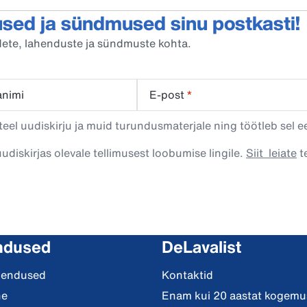
sed ja sündmused sinu postkasti!
oodete, lahenduste ja sündmuste kohta.
animi
E-post
*
eel uudiskirju ja muid turundusmaterjale ning töötleb sel e
uudiskirjas olevale tellimusest loobumise lingile.
Siit leiate
te
ndused
DeLavalist
hendused
Kontaktid
ne
Enam kui 20 aastat kogemus