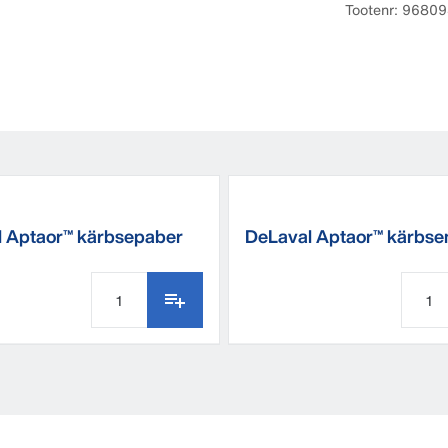
Tootenr: 9680
 Aptaor™ kärbsepaber
DeLaval Aptaor™ kärbse