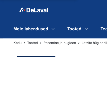
Meie lahendused
Tooted
Te
Kodu
Tooted
Pesemine ja hügieen
Latrite hügieeni