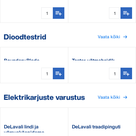
nurgaisolaator
Dioodtestrid
Vaata kõiki
Boundary Blade
Tester-võtmehoidik
Elektrikarjuste varustus
Vaata kõiki
DeLavali lindi ja
DeLavali traadipinguti
väravakäepideme