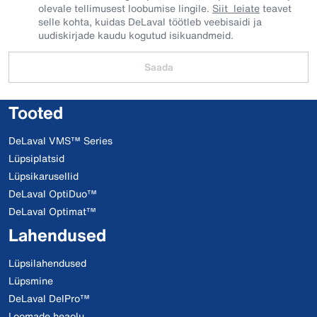
olevale tellimusest loobumise lingile.
Siit leiate
teavet
selle kohta, kuidas DeLaval töötleb veebisaidi ja
uudiskirjade kaudu kogutud isikuandmeid.
Saada
Tooted
DeLaval VMS™ Series
Lüpsiplatsid
Lüpsikarusellid
DeLaval OptiDuo™
DeLaval Optimat™
Lahendused
Lüpsilahendused
Lüpsmine
DeLaval DelPro™
Loomade heaolu