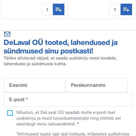
ühendusdetail
DeLaval OÜ tooted, lahendused ja
sündmused sinu postkasti!
Täitke allolevad väljad, et saada uudiskirju meie toodete,
lahenduste ja sündmuste kohta.
Eesnimi
Perekonnanimi
E-post
*
Nõustun, et DeLaval OÜ saadab mulle e-posti teel
uudiskirju ja muid turundusmaterjale ning töötleb sel
eesmärgil minu isikuandmeid.​
Tellimusest saate igal ajal loobuda, klõpsates uudiskirjas