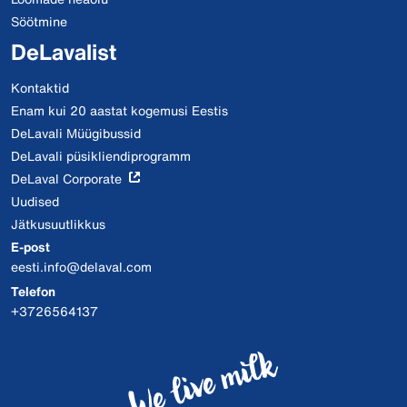
Söötmine
DeLavalist
Kontaktid
Enam kui 20 aastat kogemusi Eestis
DeLavali Müügibussid
DeLavali püsikliendiprogramm
DeLaval Corporate
Uudised
Jätkusuutlikkus
E-post
eesti.info@delaval.com
Telefon
+3726564137