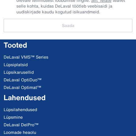
olevale tellimusest loobumise lingile.
Siit leiate
teavet
selle kohta, kuidas DeLaval töötleb veebisaidi ja
uudiskirjade kaudu kogutud isikuandmeid.
Saada
Tooted
DeLaval VMS™ Series
Lüpsiplatsid
Lüpsikarusellid
DeLaval OptiDuo™
DeLaval Optimat™
Lahendused
Lüpsilahendused
Lüpsmine
DeLaval DelPro™
Loomade heaolu