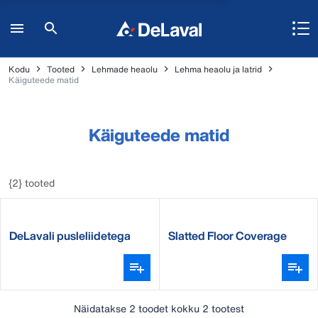
Kodu
Tooted
Lehmade heaolu
Lehma heaolu ja latrid
Käiguteede matid
Käiguteede matid
{2} tooted
DeLavali pusleliidetega
Slatted Floor Coverage
põrandakate R18P
Näidatakse 2 toodet kokku 2 tootest