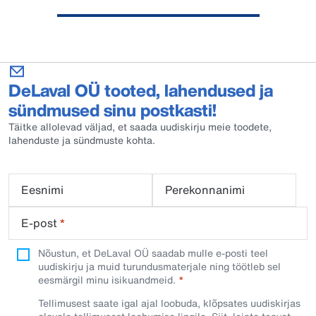
DeLaval OÜ tooted, lahendused ja
sündmused sinu postkasti!
Täitke allolevad väljad, et saada uudiskirju meie toodete,
lahenduste ja sündmuste kohta.
Eesnimi
Perekonnanimi
E-post
*
Nõustun, et DeLaval OÜ saadab mulle e-posti teel
uudiskirju ja muid turundusmaterjale ning töötleb sel
eesmärgil minu isikuandmeid.​
Tellimusest saate igal ajal loobuda, klõpsates uudiskirjas