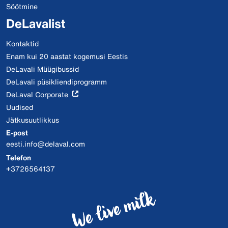
Söötmine
DeLavalist
Kontaktid
Enam kui 20 aastat kogemusi Eestis
DeLavali Müügibussid
DeLavali püsikliendiprogramm
DeLaval Corporate
Uudised
Jätkusuutlikkus
E-post
eesti.info@delaval.com
Telefon
+3726564137