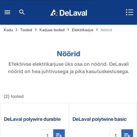
Kodu
Tooted
Karjuse tooted
Elektrikarjus
Nöörid
Nöörid
Efektiivse elektrikarjuse üks osa on nöörid. DeLavali
nöörid on hea juhtivusega ja pika kasutuskestusega.
{2} tooted
DeLaval polywire durable
DeLaval polytwine basic
DBW3 500m
WR2