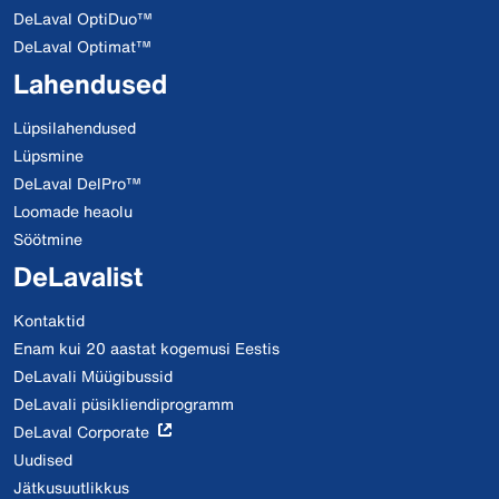
DeLaval OptiDuo™
DeLaval Optimat™
Lahendused
Lüpsilahendused
Lüpsmine
DeLaval DelPro™
Loomade heaolu
Söötmine
DeLavalist
Kontaktid
Enam kui 20 aastat kogemusi Eestis
DeLavali Müügibussid
DeLavali püsikliendiprogramm
DeLaval Corporate
Uudised
Jätkusuutlikkus