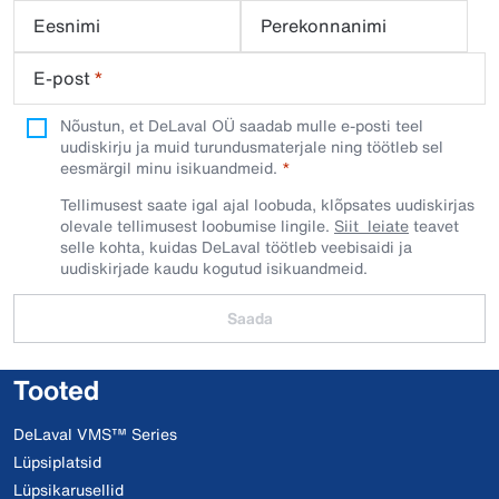
Eesnimi
Perekonnanimi
E-post
*
Nõustun, et DeLaval OÜ saadab mulle e-posti teel
uudiskirju ja muid turundusmaterjale ning töötleb sel
eesmärgil minu isikuandmeid.​
Tellimusest saate igal ajal loobuda, klõpsates uudiskirjas
olevale tellimusest loobumise lingile.
Siit leiate
teavet
selle kohta, kuidas DeLaval töötleb veebisaidi ja
uudiskirjade kaudu kogutud isikuandmeid.
Saada
Tooted
DeLaval VMS™ Series
Lüpsiplatsid
Lüpsikarusellid