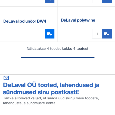
DeLaval polytwine
DeLaval polunöör BW4
standard BL2
Näidatakse 4 toodet kokku 4 tootest
DeLaval OÜ tooted, lahendused ja
sündmused sinu postkasti!
Täitke allolevad väljad, et saada uudiskirju meie toodete,
lahenduste ja sündmuste kohta.