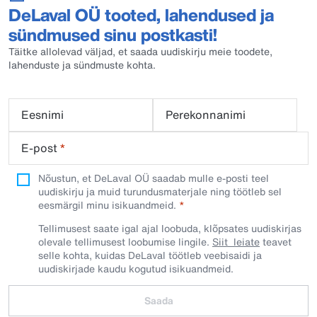
DeLaval OÜ tooted, lahendused ja
sündmused sinu postkasti!
Täitke allolevad väljad, et saada uudiskirju meie toodete,
lahenduste ja sündmuste kohta.
Eesnimi
Perekonnanimi
E-post
*
Nõustun, et DeLaval OÜ saadab mulle e-posti teel
uudiskirju ja muid turundusmaterjale ning töötleb sel
eesmärgil minu isikuandmeid.​
Tellimusest saate igal ajal loobuda, klõpsates uudiskirjas
olevale tellimusest loobumise lingile.
Siit leiate
teavet
selle kohta, kuidas DeLaval töötleb veebisaidi ja
uudiskirjade kaudu kogutud isikuandmeid.
Saada