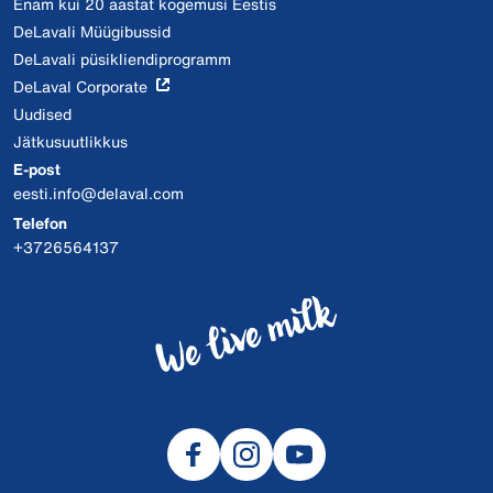
Enam kui 20 aastat kogemusi Eestis
DeLavali Müügibussid
DeLavali püsikliendiprogramm
DeLaval Corporate
Uudised
Jätkusuutlikkus
E-post
eesti.info@delaval.com
Telefon
+3726564137