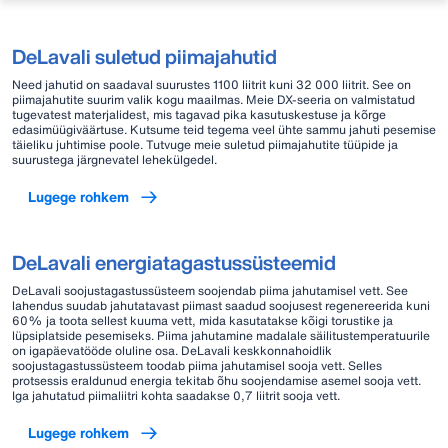
DeLavali suletud piimajahutid
Need jahutid on saadaval suurustes 1100 liitrit kuni 32 000 liitrit. See on
piimajahutite suurim valik kogu maailmas. Meie DX-seeria on valmistatud
tugevatest materjalidest, mis tagavad pika kasutuskestuse ja kõrge
edasimüügiväärtuse. Kutsume teid tegema veel ühte sammu jahuti pesemise
täieliku juhtimise poole. Tutvuge meie suletud piimajahutite tüüpide ja
suurustega järgnevatel lehekülgedel.
Lugege rohkem
DeLavali energiatagastussüsteemid
DeLavali soojustagastussüsteem soojendab piima jahutamisel vett. See
lahendus suudab jahutatavast piimast saadud soojusest regenereerida kuni
60% ja toota sellest kuuma vett, mida kasutatakse kõigi torustike ja
lüpsiplatside pesemiseks. Piima jahutamine madalale säilitustemperatuurile
on igapäevatööde oluline osa. DeLavali keskkonnahoidlik
soojustagastussüsteem toodab piima jahutamisel sooja vett. Selles
protsessis eraldunud energia tekitab õhu soojendamise asemel sooja vett.
Iga jahutatud piimaliitri kohta saadakse 0,7 liitrit sooja vett.
Lugege rohkem