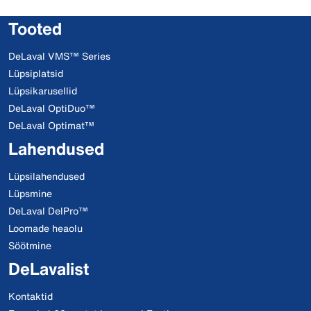
Tooted
DeLaval VMS™ Series
Lüpsiplatsid
Lüpsikarusellid
DeLaval OptiDuo™
DeLaval Optimat™
Lahendused
Lüpsilahendused
Lüpsmine
DeLaval DelPro™
Loomade heaolu
Söötmine
DeLavalist
Kontaktid