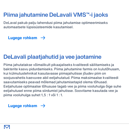
Piima jahutamine DeLavali VMS™-i jaoks
DeLaval pakub palju lahendusi piima jahutamise optimeerimiseks
automaatsete lüpsisüsteemide kasutamisel.
Lugege rohkem
DeLavali plaatjahutid ja vee jaotamine
Piima jahutatakse võimalikult pikaajaliseks kvaliteedi säilitamiseks ja
bakterite kasvu pidurdamiseks. Piima jahutamine farmis on kulutõhusam,
kui külmutustehnikat kasutavasse piimajahutisse jõudev piim on
soojusvahetis kaevuvee abil eeljahutatud. Piima maksimaalse kvaliteedi
saavutamiseks peavad mõlemad jahutamisetapid olema tõhusad.
Eeljahutuse optimaalse tõhususe tagab vee ja piima vooluhulga õige suhe
eeljahutusel enne piima siirdumist jahutisse. Soovitame kasutada vee ja
piima vooluhulga suhet 1,5 : 1 või 1 : 1.
Lugege rohkem