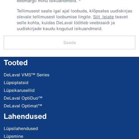
eesmärgil minu isikuandmeid.​
Tellimusest saate igal ajal loobuda, klõpsates uudiskirjas
olevale tellimusest loobumise lingile.
Siit leiate
teavet
selle kohta, kuidas DeLaval töötleb veebisaidi ja
uudiskirjade kaudu kogutud isikuandmeid.
Saada
Tooted
DeLaval VMS™ Series
Lüpsiplatsid
Lüpsikarusellid
DeLaval OptiDuo™
DeLaval Optimat™
Lahendused
Lüpsilahendused
Lüpsmine