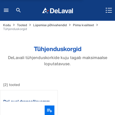
Kodu
Tooted
Lüpsmise põhivahendid
Piima kvaliteet
Tühjenduskorgid
Tühjenduskorgid
DeLavali tühjenduskorkide kuju tagab maksimaalse
loputatavuse.
{2} tooted
DeLaval drenaažisvamm,