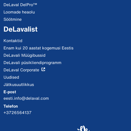
DeLaval DelPro™
Loomade heaolu
Söötmine
DeLavalist
Kontaktid
Enam kui 20 aastat kogemusi Eestis
DeLavali Müügibussid
DeLavali püsikliendiprogramm
DeLaval Corporate
Uudised
Jätkusuutlikkus
E-post
eesti.info@delaval.com
Telefon
+3726564137