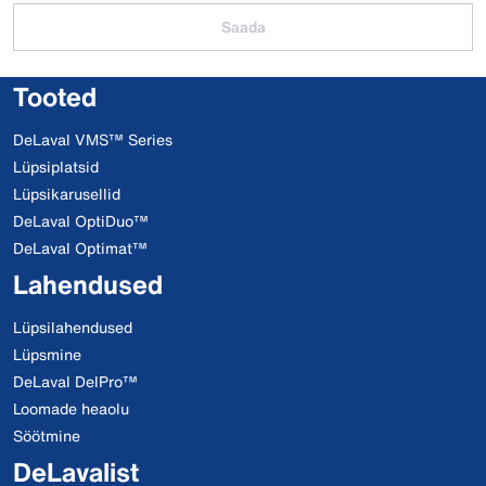
Saada
Tooted
DeLaval VMS™ Series
Lüpsiplatsid
Lüpsikarusellid
DeLaval OptiDuo™
DeLaval Optimat™
Lahendused
Lüpsilahendused
Lüpsmine
DeLaval DelPro™
Loomade heaolu
Söötmine
DeLavalist