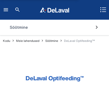
Söötmine
Kodu
Meie lahendused
Söötmine
DeLaval Optifeeding™
DeLaval Optifeeding™