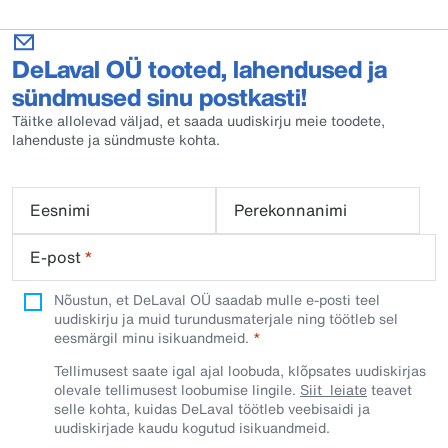
DeLaval OÜ tooted, lahendused ja
sündmused sinu postkasti!
Täitke allolevad väljad, et saada uudiskirju meie toodete,
lahenduste ja sündmuste kohta.
Eesnimi
Perekonnanimi
E-post
*
Nõustun, et DeLaval OÜ saadab mulle e-posti teel
uudiskirju ja muid turundusmaterjale ning töötleb sel
eesmärgil minu isikuandmeid.​
Tellimusest saate igal ajal loobuda, klõpsates uudiskirjas
olevale tellimusest loobumise lingile.
Siit leiate
teavet
selle kohta, kuidas DeLaval töötleb veebisaidi ja
uudiskirjade kaudu kogutud isikuandmeid.