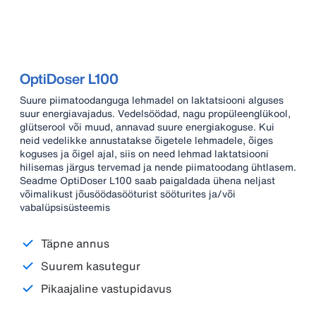
OptiDoser L100
Suure piimatoodanguga lehmadel on laktatsiooni alguses
suur energiavajadus. Vedelsöödad, nagu propüleenglükool,
glütserool või muud, annavad suure energiakoguse. Kui
neid vedelikke annustatakse õigetele lehmadele, õiges
koguses ja õigel ajal, siis on need lehmad laktatsiooni
hilisemas järgus tervemad ja nende piimatoodang ühtlasem.
Seadme OptiDoser L100 saab paigaldada ühena neljast
võimalikust jõusöödasööturist sööturites ja/või
vabalüpsisüsteemis
Täpne annus
Suurem kasutegur
Pikaajaline vastupidavus