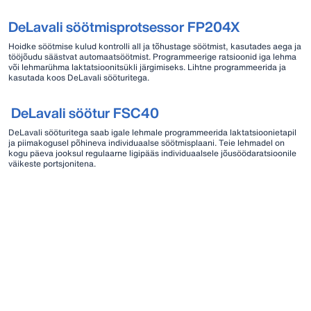
DeLavali söötmisprotsessor FP204X
Hoidke söötmise kulud kontrolli all ja tõhustage söötmist, kasutades aega ja
tööjõudu säästvat automaatsöötmist. Programmeerige ratsioonid iga lehma
või lehmarühma laktatsioonitsükli järgimiseks. Lihtne programmeerida ja
kasutada koos DeLavali sööturitega.
DeLavali söötur FSC40
DeLavali sööturitega saab igale lehmale programmeerida laktatsioonietapil
ja piimakogusel põhineva individuaalse söötmisplaani. Teie lehmadel on
kogu päeva jooksul regulaarne ligipääs individuaalsele jõusöödaratsioonile
väikeste portsjonitena.