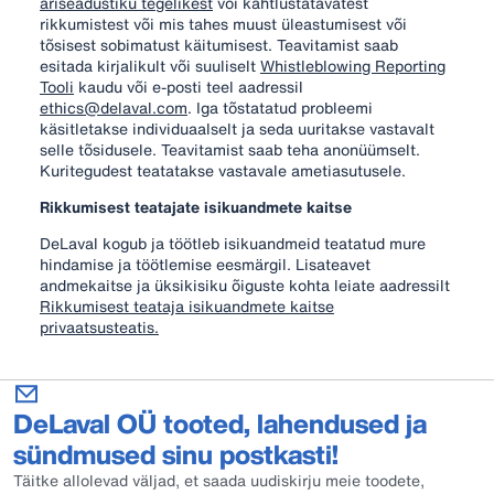
äriseadustiku tegelikest
või kahtlustatavatest
rikkumistest või mis tahes muust üleastumisest või
tõsisest sobimatust käitumisest. Teavitamist saab
esitada kirjalikult või suuliselt
Whistleblowing Reporting
Tooli
kaudu või e-posti teel aadressil
ethics@delaval.com
. Iga tõstatatud probleemi
käsitletakse individuaalselt ja seda uuritakse vastavalt
selle tõsidusele. Teavitamist saab teha anonüümselt.
Kuritegudest teatatakse vastavale ametiasutusele.
Rikkumisest teatajate isikuandmete kaitse
DeLaval kogub ja töötleb isikuandmeid teatatud mure
hindamise ja töötlemise eesmärgil. Lisateavet
andmekaitse ja üksikisiku õiguste kohta leiate aadressilt
Rikkumisest teataja isikuandmete kaitse
privaatsusteatis.
DeLaval OÜ tooted, lahendused ja
sündmused sinu postkasti!
Täitke allolevad väljad, et saada uudiskirju meie toodete,