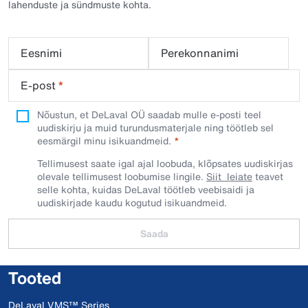
lahenduste ja sündmuste kohta.
Eesnimi
Perekonnanimi
E-post
*
Nõustun, et DeLaval OÜ saadab mulle e-posti teel
uudiskirju ja muid turundusmaterjale ning töötleb sel
eesmärgil minu isikuandmeid.​
Tellimusest saate igal ajal loobuda, klõpsates uudiskirjas
olevale tellimusest loobumise lingile.
Siit leiate
teavet
selle kohta, kuidas DeLaval töötleb veebisaidi ja
uudiskirjade kaudu kogutud isikuandmeid.
Saada
Tooted
DeLaval VMS™ Series