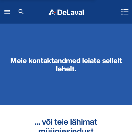
Meie kontaktandmed leiate sellelt
lehelt.
... või teie lähimat
müügiesindust