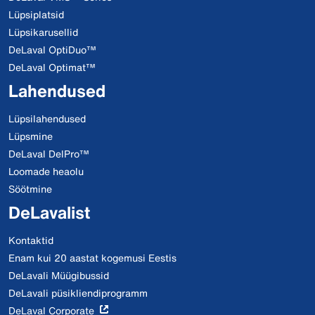
Lüpsiplatsid
Lüpsikarusellid
DeLaval OptiDuo™
DeLaval Optimat™
Lahendused
Lüpsilahendused
Lüpsmine
DeLaval DelPro™
Loomade heaolu
Söötmine
DeLavalist
Kontaktid
Enam kui 20 aastat kogemusi Eestis
DeLavali Müügibussid
DeLavali püsikliendiprogramm
DeLaval Corporate