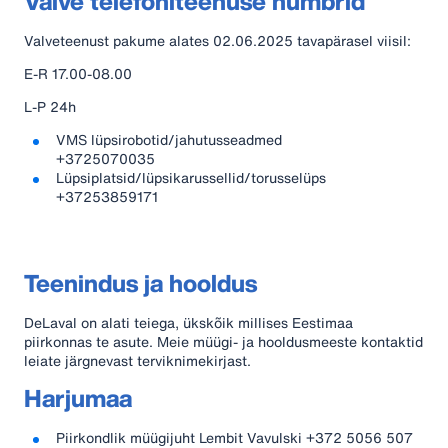
Valve telefoniteenuse numbrid
Valveteenust pakume alates 02.06.2025 tavapärasel viisil:
E-R 17.00-08.00
L-P 24h
VMS lüpsirobotid/jahutusseadmed
+3725070035
Lüpsiplatsid/lüpsikarussellid/torusselüps
+37253859171
Teenindus ja hooldus
DeLaval on alati teiega, ükskõik millises Eestimaa
piirkonnas te asute. Meie müügi- ja hooldusmeeste kontaktid
leiate järgnevast terviknimekirjast.
Harjumaa
Piirkondlik müügijuht Lembit Vavulski +372 5056 507