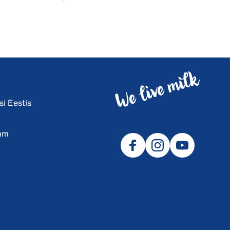
i Eestis
amm