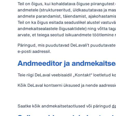
Teil on õigus, kui kohaldatava õiguse piirangutest 
andmetele (struktureeritud, üldkasutatavas ja mas
andmete parandamist, täiendamist, ajakohastamist
Teil on ka õigus esitada seaduslikel alustel vastuv
andmekaitsealastele õigusaktidele) ning võtta taga
arvate, et teiega seotud isikuandmete töötlemine 
Päringud, mis puudutavad DeLavali’t puudutavate a
e-posti aadressil.
Andmeeditor ja andmekaits
Teie riigi DeLaval veebisaidil „Kontakt“ loetletud
Kõik DeLaval kontserni üksused ja nende aadressid
Saatke kõik andmekaitsetaotlused või päringud
d