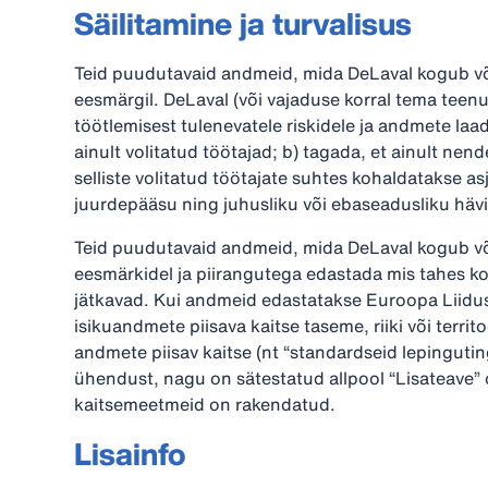
Säilitamine ja turvalisus
Teid puudutavaid andmeid, mida DeLaval kogub või 
eesmärgil. DeLaval (või vajaduse korral tema teenu
töötlemisest tulenevatele riskidele ja andmete laad
ainult volitatud töötajad; b) tagada, et ainult nen
selliste volitatud töötajate suhtes kohaldatakse a
juurdepääsu ning juhusliku või ebaseadusliku häv
Teid puudutavaid andmeid, mida DeLaval kogub või
eesmärkidel ja piirangutega edastada mis tahes k
jätkavad. Kui andmeid edastatakse Euroopa Liidust
isikuandmete piisava kaitse taseme, riiki või terri
andmete piisav kaitse (nt “standardseid lepingutin
ühendust, nagu on sätestatud allpool “Lisateave” os
kaitsemeetmeid on rakendatud.
Lisainfo