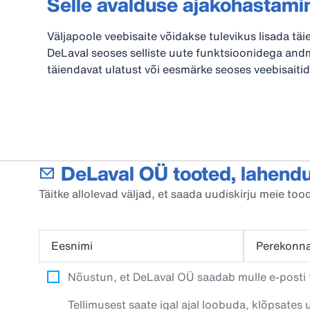
Selle avalduse ajakohastami
Väljapoole veebisaite võidakse tulevikus lisada täi
DeLaval seoses selliste uute funktsioonidega andm
täiendavat ulatust või eesmärke seoses veebisaiti
DeLaval OÜ tooted, lahendu
Täitke allolevad väljad, et saada uudiskirju meie t
Eesnimi
Perekonn
Nõustun, et DeLaval OÜ saadab mulle e-posti t
Tellimusest saate igal ajal loobuda, klõpsates 