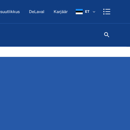
suutlikkus
DeLaval
Karjäär
ET