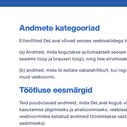
Andmete kategooriad
Ettevõtted DeLaval võivad seoses veebisaitidega 
(a) Andmed, mida kogutakse automaatselt seoses s
seadme tüüp ja brauseri tüüp), ning teie sirvimisakt
(b) andmed, mida te esitate vabatahtlikult, kui re
muid veebivormi.
Töötluse eesmärgid
Teid puudutavaid andmeid, mida DeLaval kogub või 
kasutamise jälgimiseks ja analüüsimiseks, veebisa
veebivormides esitatud andmeid töödeldakse vasta
saatmiseks).