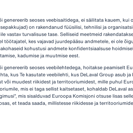
genereerib seoses veebisaitidega, ei säilitata kauem, kui o
sepakkujad) on rakendanud füüsilisi, tehnilisi ja organisat
ile vastav turvalisuse tase. Selliseid meetmeid rakendatakse 
del töötajatel, kes vajavad juurdepääsu andmetele, ei ole õig
sjakohaseid kohustusi andmete konfidentsiaalsuse hoidmiseks
itamise, kadumise ja muutmise eest.
 genereerib seoses veebilehtedega, hoitakse peamiselt Eur
ohta, kus Te kasutate veebilehti, kus DeLaval Group asub j
 või muudest riikidest ja territooriumidest, mille puhul E
tooriumile, mis ei taga sellist kaitsetaset, kohaldab DeLava
gimusi”, mis sisalduvad Euroopa Komisjoni otsuse lisas selle
as, et teada saada, millistesse riikidesse ja territooriumid