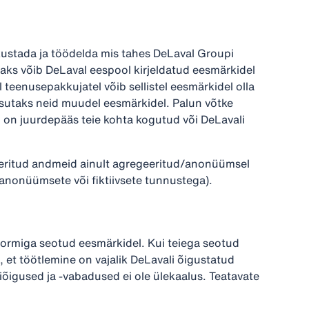
ustada ja töödelda mis tahes DeLaval Groupi
saks võib DeLaval eespool kirjeldatud eesmärkidel
 teenusepakkujatel võib sellistel eesmärkidel olla
asutaks neid muudel eesmärkidel. Palun võtke
l on juurdepääs teie kohta kogutud või DeLavali
reeritud andmeid ainult agregeeritud/anonüümsel
e anonüümsete või fiktiivsete tunnustega).
ormiga seotud eesmärkidel. Kui teiega seotud
 et töötlemine on vajalik DeLavali õigustatud
iõigused ja -vabadused ei ole ülekaalus. Teatavate