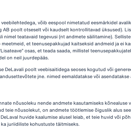
veebilehtedega, võib eespool nimetatud eesmärkidel avalik
 AB poolt otseselt või kaudselt kontrollitavad üksused). Li
nimel teatavaid tegevusi (nt andmete säilitamine). Sellistel
ab meetmeid, et teenusepakkujad kaitseksid andmeid ja ei k
Lisateave” osas, et teada saada, millistel teenusepakkujate
del on neil juurdepääs.
kse DeLavali poolt veebisaitidega seoses kogutud või gene
llumajandusettevõtete jne. nimed eemaldatakse või asendataks
annate nõusoleku nende andmete kasutamiseks kõnealuse v
d teie nõusolekut, on andmete töötlemise õiguslik alus see,
eLaval huvide kaalumise alusel leiab, et teie huvid või põh
ka juriidiliste kohustuste täitmiseks.