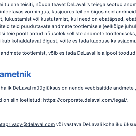
ei tulene teisiti, nõuda teavet DeLavali’s teiega seotud and
inloetavas vormingus, kusjuures teil on õigus neid andmei
, lukustamist või kustutamist, kui need on ebatäpsed, eba
äiteid teid puudutavate andmete töötlemisele (eelkõige juhul,
si teie poolt antud nõusolek selliste andmete töötlemiseks,
rikub kohaldatavat õigust, võite esitada kaebuse ka asjaoma
ndmete töötlemist, võib esitada DeLavalile allpool toodud
eametnik
 kohalik DeLaval müügiüksus on nende veebisaitide andmete „
 on siin loetletud:
https://corporate.delaval.com/legal/
.
ataprivacy@delaval.com
või vastava DeLavali kohaliku üksuse