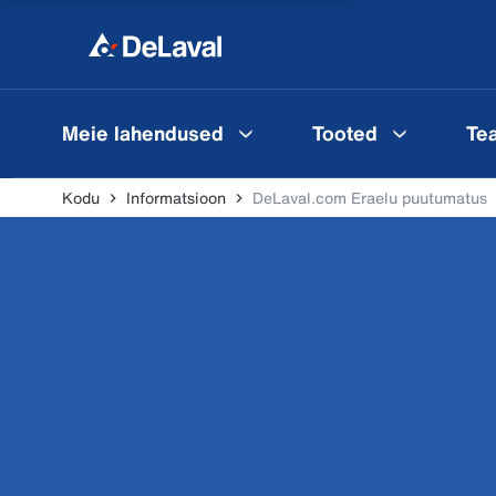
Meie lahendused
Tooted
Te
Kodu
Informatsioon
DeLaval.com Eraelu puutumatus