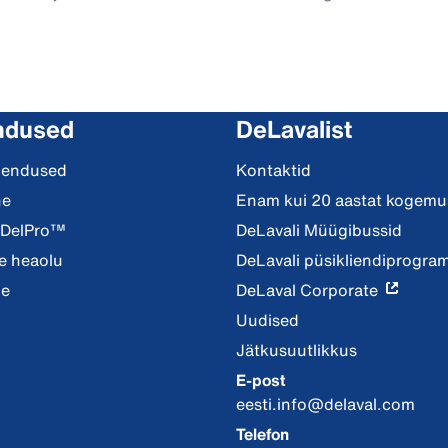
ndused
DeLavalist
hendused
Kontaktid
ne
Enam kui 20 aastat kogemus
 DelPro™
DeLavali Müügibussid
 heaolu
DeLavali püsikliendiprogr
ne
DeLaval Corporate
Uudised
Jätkusuutlikkus
E-post
eesti.info@delaval.com
Telefon