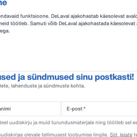
ne
endavaid funktsioone. DeLaval ajakohastab käesolevat avaldus
eid töötleb. Samuti võib DeLaval ajakohastada käesolevat 
dega.
sed ja sündmused sinu postkasti!
oodete, lahenduste ja sündmuste kohta.
animi
E-post
*
eel uudiskirju ja muid turundusmaterjale ning töötleb sel e
uudiskirjas olevale tellimusest loobumise lingile.
Siit leiate
te