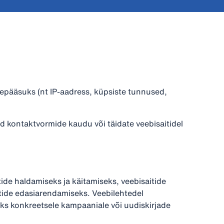
epääsuks (nt IP-aadress, küpsiste tunnused,
id kontaktvormide kaudu või täidate veebisaitidel
de haldamiseks ja käitamiseks, veebisaitide
itide edasiarendamiseks. Veebilehtedel
ks konkreetsele kampaaniale või uudiskirjade