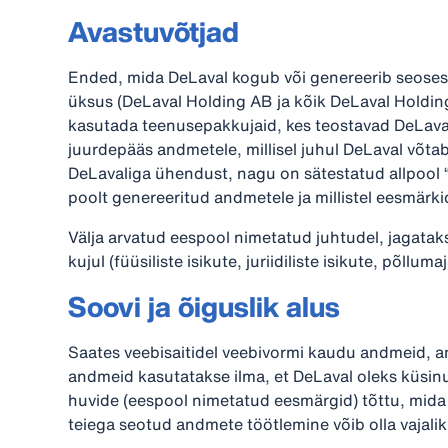
Avastuvõtjad
Ended, mida DeLaval kogub või genereerib seoses 
üksus (DeLaval Holding AB ja kõik DeLaval Holding
kasutada teenusepakkujaid, kes teostavad DeLavali 
juurdepääs andmetele, millisel juhul DeLaval võt
DeLavaliga ühendust, nagu on sätestatud allpool “
poolt genereeritud andmetele ja millistel eesmärki
Välja arvatud eespool nimetatud juhtudel, jagata
kujul (füüsiliste isikute, juriidiliste isikute, põ
Soovi ja õiguslik alus
Saates veebisaitidel veebivormi kaudu andmeid, 
andmeid kasutatakse ilma, et DeLaval oleks küsinu
huvide (eespool nimetatud eesmärgid) tõttu, mida D
teiega seotud andmete töötlemine võib olla vajalik 