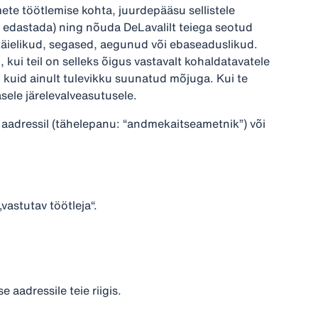
mete töötlemise kohta, juurdepääsu sellistele
d edastada) ning nõuda DeLavalilt teiega seotud
täielikud, segased, aegunud või ebaseaduslikud.
 kui teil on selleks õigus vastavalt kohaldatavatele
 kuid ainult tulevikku suunatud mõjuga. Kui te
sele järelevalveasutusele.
 aadressil (tähelepanu: “andmekaitseametnik”) või
vastutav töötleja“.
 aadressile teie riigis.