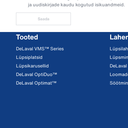
ja uudiskirjade kaudu kogutud isikuandmeid.
Saada
Tooted
Lahe
DeLaval VMS™ Series
Lüpsila
Lüpsiplatsid
Lüpsmi
Lüpsikarusellid
DeLaval
DeLaval OptiDuo™
Loomade
DeLaval Optimat™
Söötmi