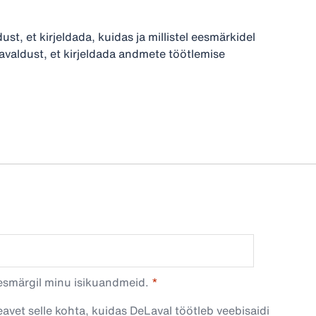
t, et kirjeldada, kuidas ja millistel eesmärkidel
avaldust, et kirjeldada andmete töötlemise
esmärgil minu isikuandmeid.​
avet selle kohta, kuidas DeLaval töötleb veebisaidi