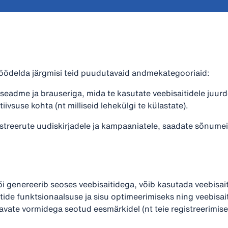
töödelda järgmisi teid puudutavaid andmekategooriaid:
eadme ja brauseriga, mida te kasutate veebisaitidele juurd
iivsuse kohta (nt milliseid lehekülgi te külastate).
gistreerute uudiskirjadele ja kampaaniatele, saadate sõnume
genereerib seoses veebisaitidega, võib kasutada veebisaiti
itide funktsionaalsuse ja sisu optimeerimiseks ning veebisa
vate vormidega seotud eesmärkidel (nt teie registreerimise