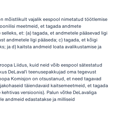
n mõistlikult vajalik eespool nimetatud töötlemise
sioonilisi meetmeid, et tagada andmete
selleks, et: (a) tagada, et andmetele pääsevad ligi
ust andmetele ligi pääseda; c) tagada, et kõigi
; ja d) kaitsta andmeid loata avalikustamise ja
oopa Liidus, kuid neid võib eespool sätestatud
a kus DeLaval’i teenusepakkujad oma tegevust
uroopa Komisjon on otsustanud, et need tagavad
l asjakohaseid täiendavaid kaitsemeetmeid, et tagada
 kehtivas versioonis). Palun võtke DeLavaliga
ele andmeid edastatakse ja milliseid