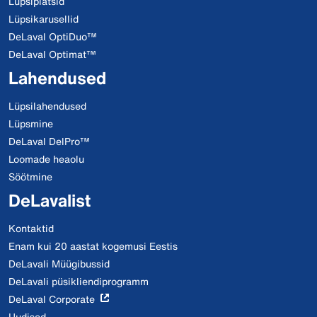
Lüpsiplatsid
Lüpsikarusellid
DeLaval OptiDuo™
DeLaval Optimat™
Lahendused
Lüpsilahendused
Lüpsmine
DeLaval DelPro™
Loomade heaolu
Söötmine
DeLavalist
Kontaktid
Enam kui 20 aastat kogemusi Eestis
DeLavali Müügibussid
DeLavali püsikliendiprogramm
DeLaval Corporate
Uudised