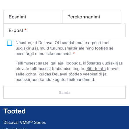
Eesnimi
Perekonnanimi
E-post
*
Nõustun, et DeLaval OÜ saadab mulle e-posti teel
uudiskirju ja muid turundusmaterjale ning töötleb sel
eesmärgil minu isikuandmeid.​
Tellimusest saate igal ajal loobuda, klõpsates uudiskirjas
olevale tellimusest loobumise lingile.
Siit leiate
teavet
selle kohta, kuidas DeLaval töötleb veebisaidi ja
uudiskirjade kaudu kogutud isikuandmeid.
Saada
Tooted
DeLaval VMS™ Series