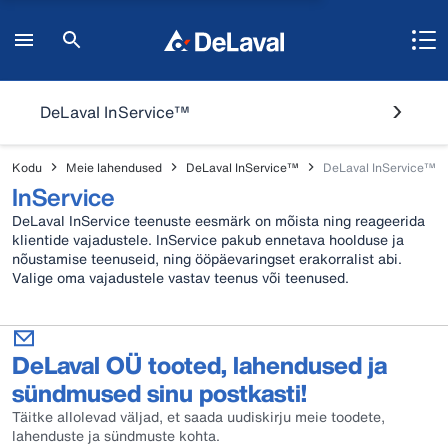
DeLaval InService™
Kodu
Meie lahendused
DeLaval InService™
DeLaval InService™
InService
DeLaval InService teenuste eesmärk on mõista ning reageerida
klientide vajadustele. InService pakub ennetava hoolduse ja
nõustamise teenuseid, ning ööpäevaringset erakorralist abi.
Valige oma vajadustele vastav teenus või teenused.
DeLaval OÜ tooted, lahendused ja
sündmused sinu postkasti!
Täitke allolevad väljad, et saada uudiskirju meie toodete,
lahenduste ja sündmuste kohta.