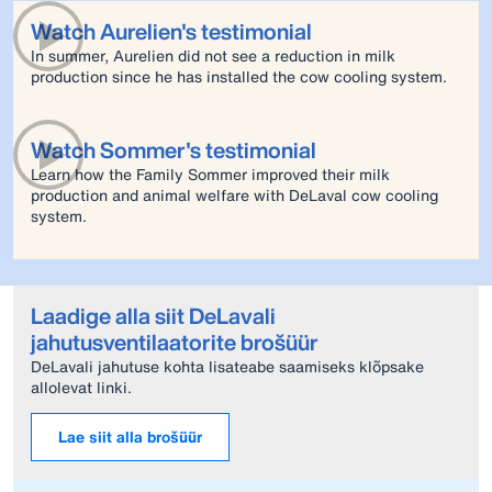
Watch Aurelien's testimonial
In summer, Aurelien did not see a reduction in milk
production since he has installed the cow cooling system.
Watch Sommer's testimonial
Learn how the Family Sommer improved their milk
production and animal welfare with DeLaval cow cooling
system.
Laadige alla siit DeLavali
jahutusventilaatorite brošüür
DeLavali jahutuse kohta lisateabe saamiseks klõpsake
allolevat linki.
Lae siit alla brošüür