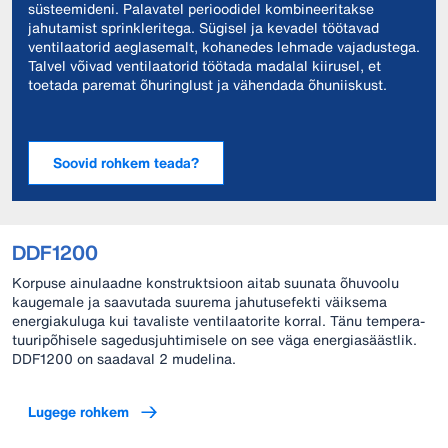
süsteemideni. Palavatel perioodidel kombineeritakse
jahutamist sprinkleritega. Sügisel ja kevadel töötavad
ventilaatorid aeglasemalt, kohanedes lehmade vajadustega.
Talvel võivad ventilaatorid töötada madalal kiirusel, et
toetada paremat õhuringlust ja vähendada õhuniiskust.
Soovid rohkem teada?
DDF1200
Korpuse ainulaadne konstruktsioon aitab suunata õhuvoolu
kaugemale ja saavutada suurema jahutusefekti väiksema
energiakuluga kui tavaliste ventilaatorite korral. Tänu tempera-
tuuripõhisele sagedusjuhtimisele on see väga energiasäästlik.
DDF1200 on saadaval 2 mudelina.
Lugege rohkem