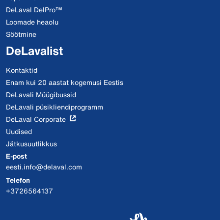
DeLaval DelPro™
Loomade heaolu
Söötmine
DeLavalist
Kontaktid
Enam kui 20 aastat kogemusi Eestis
DeLavali Müügibussid
DeLavali püsikliendiprogramm
DeLaval Corporate
Uudised
Jätkusuutlikkus
E-post
eesti.info@delaval.com
Telefon
+3726564137