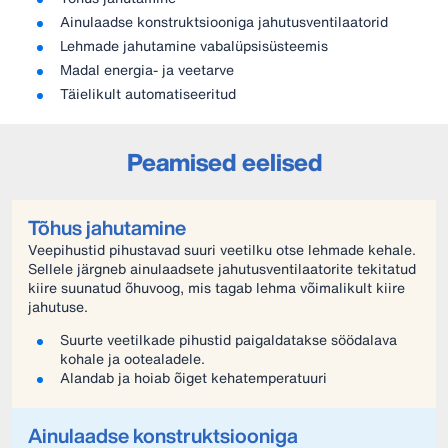
Ainulaadse konstruktsiooniga jahutusventilaatorid
Lehmade jahutamine vabalüpsisüsteemis
Madal energia- ja veetarve
Täielikult automatiseeritud
Peamised eelised
Tõhus jahutamine
Veepihustid pihustavad suuri veetilku otse lehmade kehale.
Sellele järgneb ainulaadsete jahutusventilaatorite tekitatud
kiire suunatud õhuvoog, mis tagab lehma võimalikult kiire
jahutuse.
Suurte veetilkade pihustid paigaldatakse söödalava
kohale ja ootealadele.
Alandab ja hoiab õiget kehatemperatuuri
Ainulaadse konstruktsiooniga