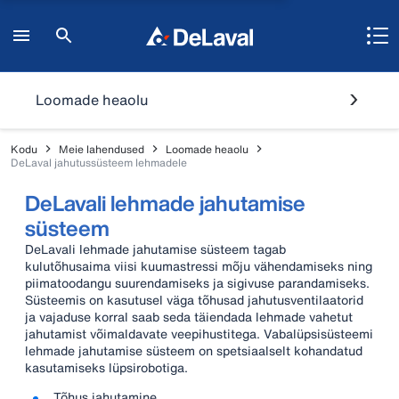
Loomade heaolu
Kodu
Meie lahendused
Loomade heaolu
DeLaval jahutussüsteem lehmadele
DeLavali lehmade jahutamise
süsteem
DeLavali lehmade jahutamise süsteem tagab
kulutõhusaima viisi kuumastressi mõju vähendamiseks ning
piimatoodangu suurendamiseks ja sigivuse parandamiseks.
Süsteemis on kasutusel väga tõhusad jahutusventilaatorid
ja vajaduse korral saab seda täiendada lehmade vahetut
jahutamist võimaldavate veepihustitega. Vabalüpsisüsteemi
lehmade jahutamise süsteem on spetsiaalselt kohandatud
kasutamiseks lüpsirobotiga.
Tõhus jahutamine