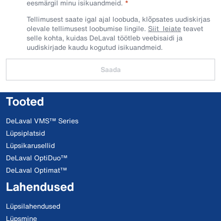
eesmärgil minu isikuandmeid.​
Tellimusest saate igal ajal loobuda, klõpsates uudiskirjas
olevale tellimusest loobumise lingile.
Siit leiate
teavet
selle kohta, kuidas DeLaval töötleb veebisaidi ja
uudiskirjade kaudu kogutud isikuandmeid.
Saada
Tooted
DeLaval VMS™ Series
Lüpsiplatsid
Lüpsikarusellid
DeLaval OptiDuo™
DeLaval Optimat™
Lahendused
Lüpsilahendused
Lüpsmine