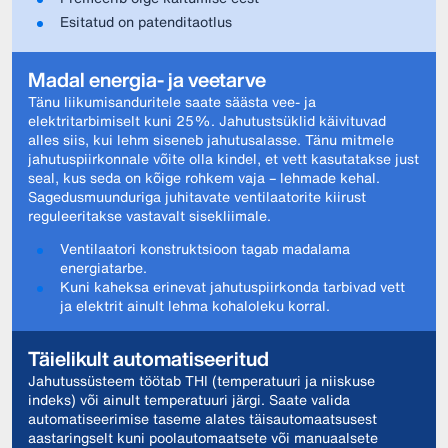
Esitatud on patenditaotlus
Madal energia- ja veetarve
Tänu liikumisanduritele saate säästa vee- ja
elektritarbimiselt kuni 25%. Jahutustsüklid käivituvad
alles siis, kui lehm siseneb jahutusalasse. Tänu mitmele
jahutuspiirkonnale võite olla kindel, et vett kasutatakse just
seal, kus seda on kõige rohkem vaja – lehmade kehal.
Sagedusmuunduriga juhitavate ventilaatorite kiirust
reguleeritakse vastavalt sisekliimale.
Ventilaatori konstruktsioon tagab madalama
energiatarbe.
Kuni kaheksa erinevat jahutuspiirkonda tarbivad vett
ja elektrit ainult lehma kohaloleku korral.
Täielikult automatiseeritud
Jahutussüsteem töötab THI (temperatuuri ja niiskuse
indeks) või ainult temperatuuri järgi. Saate valida
automatiseerimise taseme alates täisautomaatsusest
aastaringselt kuni poolautomaatsete või manuaalsete