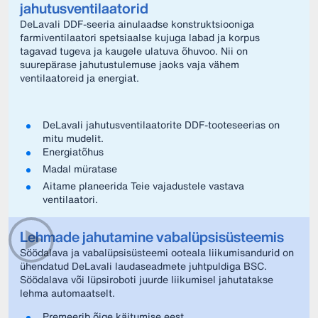
jahutusventilaatorid
DeLavali DDF-seeria ainulaadse konstruktsiooniga
farmiventilaatori spetsiaalse kujuga labad ja korpus
tagavad tugeva ja kaugele ulatuva õhuvoo. Nii on
suurepärase jahutustulemuse jaoks vaja vähem
ventilaatoreid ja energiat.
DeLavali jahutusventilaatorite DDF-tooteseerias on
mitu mudelit.
Energiatõhus
Madal müratase
Aitame planeerida Teie vajadustele vastava
ventilaatori.
Lehmade jahutamine vabalüpsisüsteemis
Söödalava ja vabalüpsisüsteemi ooteala liikumisandurid on
ühendatud DeLavali laudaseadmete juhtpuldiga BSC.
Söödalava või lüpsiroboti juurde liikumisel jahutatakse
lehma automaatselt.
Premeerib õige käitumise eest