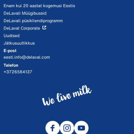
Enam kui 20 aastat kogemusi Eestis
DeLavali Müügibussid
DeLavali püsikliendiprogramm
DeLaval Corporate
Uudised
Jätkusuutlikkus
E-post
eesti.info@delaval.com
Telefon
+3726564137