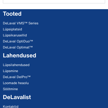
Tooted
DeLaval VMS™ Series
Lüpsiplatsid
Lüpsikarusellid
DeLaval OptiDuo™
DeLaval Optimat™
Lahendused
Lüpsilahendused
Lüpsmine
DeLaval DelPro™
Loomade heaolu
Söötmine
DeLavalist
Kontaktid