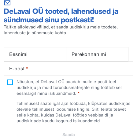
DeLaval OÜ tooted, lahendused ja
sündmused sinu postkasti!
Täitke allolevad väljad, et saada uudiskirju meie toodete,
lahenduste ja sündmuste kohta.
Eesnimi
Perekonnanimi
E-post
*
Nõustun, et DeLaval OÜ saadab mulle e-posti teel
uudiskirju ja muid turundusmaterjale ning töötleb sel
eesmärgil minu isikuandmeid.​
Tellimusest saate igal ajal loobuda, klõpsates uudiskirjas
olevale tellimusest loobumise lingile.
Siit leiate
teavet
selle kohta, kuidas DeLaval töötleb veebisaidi ja
uudiskirjade kaudu kogutud isikuandmeid.
Saada