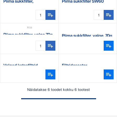
Piima sukkfilter,
Piima sukkfilter SW60
valge,liimitud, 60g
620x75MM, Q200
Piima sukkfilter, valge 70g
Piima sukkfilter, valge, 70g
Valged ketasfiltrid
Filtridosaator
Näidatakse 6 toodet kokku 6 tootest