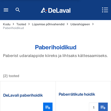
Kodu
Tooted
Lüpsmise põhivahendid
Udarahügieen
Paberihoidikud
Paberihoidikud
Paberist udaralappide kiireks ja lihtsaks kättesaamiseks.
{2} tooted
Paberrätikute hoidik
DeLavali paberihoidik
põrandale