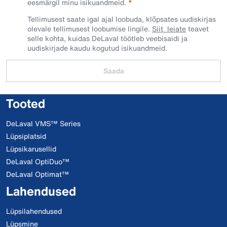
eesmärgil minu isikuandmeid.​
Tellimusest saate igal ajal loobuda, klõpsates uudiskirjas
olevale tellimusest loobumise lingile.
Siit leiate
teavet
selle kohta, kuidas DeLaval töötleb veebisaidi ja
uudiskirjade kaudu kogutud isikuandmeid.
Saada
Tooted
DeLaval VMS™ Series
Lüpsiplatsid
Lüpsikarusellid
DeLaval OptiDuo™
DeLaval Optimat™
Lahendused
Lüpsilahendused
Lüpsmine