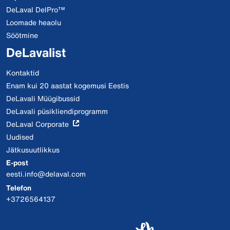
DeLaval DelPro™
Loomade heaolu
Söötmine
DeLavalist
Kontaktid
Enam kui 20 aastat kogemusi Eestis
DeLavali Müügibussid
DeLavali püsikliendiprogramm
DeLaval Corporate
Uudised
Jätkusuutlikkus
E-post
eesti.info@delaval.com
Telefon
+3726564137