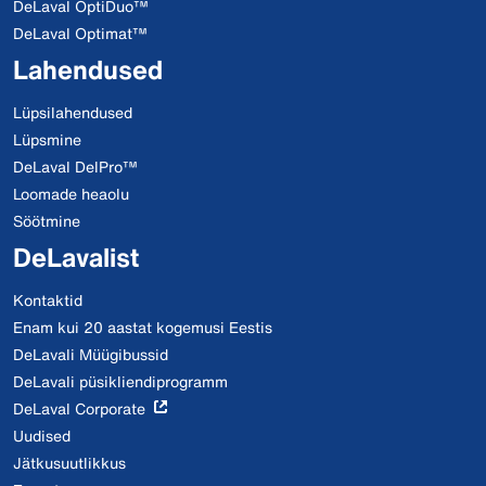
DeLaval OptiDuo™
DeLaval Optimat™
Lahendused
Lüpsilahendused
Lüpsmine
DeLaval DelPro™
Loomade heaolu
Söötmine
DeLavalist
Kontaktid
Enam kui 20 aastat kogemusi Eestis
DeLavali Müügibussid
DeLavali püsikliendiprogramm
DeLaval Corporate
Uudised
Jätkusuutlikkus