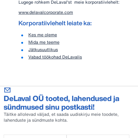
Lugege rohkem DeLaval'st meie korporatiivlehelt:
www.delavalcorporate.com
Korporatiivlehelt leiate ka:
Kes me oleme
Mida me teeme
Jätkusuutlikus
Vabad töökohad DeLavalis
DeLaval OÜ tooted, lahendused ja
sündmused sinu postkasti!
Täitke allolevad väljad, et saada uudiskirju meie toodete,
lahenduste ja sündmuste kohta.