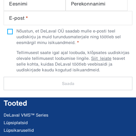
Eesnimi
Perekonnanimi
E-post
*
Nõustun, et DeLaval OÜ saadab mulle e-posti teel
uudiskirju ja muid turundusmaterjale ning töötleb sel
eesmärgil minu isikuandmeid.​
Tellimusest saate igal ajal loobuda, klõpsates uudiskirjas
olevale tellimusest loobumise lingile.
Siit leiate
teavet
selle kohta, kuidas DeLaval töötleb veebisaidi ja
uudiskirjade kaudu kogutud isikuandmeid.
Saada
Tooted
DeLaval VMS™ Series
Lüpsiplatsid
Lüpsikarusellid