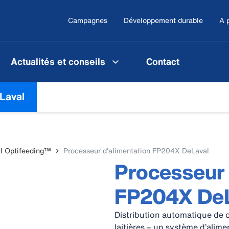
Campagnes
Développement durable
A 
Actualités et conseils
Contact
Laval
l Optifeeding™
Processeur d'alimentation FP204X DeLaval
Processeur 
FP204X DeL
Distribution automatique de c
laitières – un système d’alim