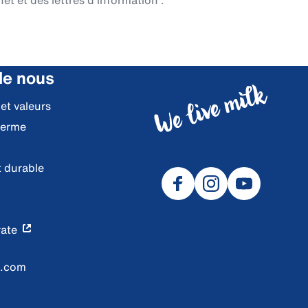
et et des lettres d'information".
de nous
 et valeurs
ferme
 durable
ate
l.com