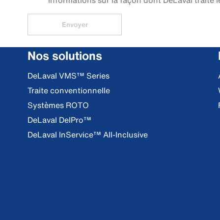
informations sur la façon dont DeLaval traite l
Envoyer
Nos solutions
DeLaval VMS™ Series
Traite conventionnelle
Systèmes ROTO
DeLaval DelPro™
DeLaval InService™ All-Inclusive