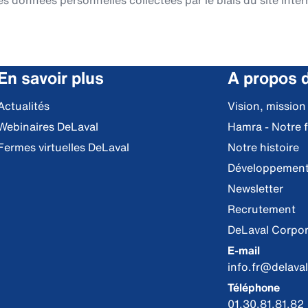
es données personnelles collectées par le biais du site Intern
En savoir plus
A propos 
Actualités
Vision, mission
Webinaires DeLaval
Hamra - Notre 
Fermes virtuelles DeLaval
Notre histoire
Développement
Newsletter
Recrutement
DeLaval Corpor
E-mail
info.fr@delava
Téléphone
01.30.81.81.82