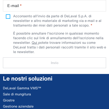
E-mail
*
Acconsento all'invio da parte di DeLaval S.p.A. di
newsletter e altro materiale di marketing via e-mail e al
trattamento dei miei dati personali a tale scopo.
È possibile annullare l'iscrizione in qualsiasi momento
facendo clic sul link di annullamento dell'iscrizione nella
newsletter.
Qui
potete trovare informazioni su come
DeLaval tratta i dati personali raccolti tramite il sito web e
le newsletter.
Invio
Le nostri soluzioni
DeLaval Gamma VMS™
Sale di mungitura
Giostre
Gestione aziendale