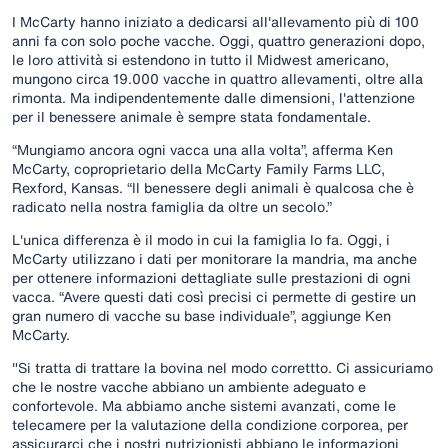
I McCarty hanno iniziato a dedicarsi all'allevamento più di 100
anni fa con solo poche vacche. Oggi, quattro generazioni dopo,
le loro attività si estendono in tutto il Midwest americano,
mungono circa 19.000 vacche in quattro allevamenti, oltre alla
rimonta. Ma indipendentemente dalle dimensioni, l'attenzione
per il benessere animale è sempre stata fondamentale.
“Mungiamo ancora ogni vacca una alla volta”, afferma Ken
McCarty, coproprietario della McCarty Family Farms LLC,
Rexford, Kansas. “Il benessere degli animali è qualcosa che è
radicato nella nostra famiglia da oltre un secolo.”
L'unica differenza è il modo in cui la famiglia lo fa. Oggi, i
McCarty utilizzano i dati per monitorare la mandria, ma anche
per ottenere informazioni dettagliate sulle prestazioni di ogni
vacca. “Avere questi dati così precisi ci permette di gestire un
gran numero di vacche su base individuale”, aggiunge Ken
McCarty.
"Si tratta di trattare la bovina nel modo correttto. Ci assicuriamo
che le nostre vacche abbiano un ambiente adeguato e
confortevole. Ma abbiamo anche sistemi avanzati, come le
telecamere per la valutazione della condizione corporea, per
assicurarci che i nostri nutrizionisti abbiano le informazioni