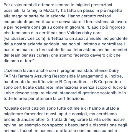
Per assicurarsi di ottenere sempre le migliori prestazioni
possibili, la famiglia McCarty ha fatto un passo in più rispetto
alla maggior parte delle aziende. Hanno cercato revisori
indipendenti per verificare e convalidare il loro sistema di lavoro
e per ricevere consigli su come migliorare. “L'audit più rigoroso
che facciamo è la certificazione Validus dairy care
(validusservices.com). Effettuano un audit annuale indipendente
della nostra azienda agricola, ma non si limitano a controllare i
nostri animali e la loro salute fisica. Intervistano anche i membri
del team per assicurarsi che stiamo facendo davvero ciò che
diciamo di fare”.
L'azienda lavora anche con il programma statunitense Dairy
FARM (Farmers Assuring Responsible Management) e, inoltre,
ha ottenuto la certificazione B Corporation. Le B Corporation
sono certificate dalla rete internazionale senza scopo di lucro B
Lab e devono seguire elevati standard di gestione sostenibile in
tutte le aree per ottenere la certificazione.
“Queste certificazioni sono tutte ottime e ci hanno aiutato a
migliorare fornendoci nuovi input e consigli, ma cerchiamo
anche di andare oltre. Si tratta di migliorare la vita delle nostre
bpvine, ad esempio con spazzole basculanti a disposizione degli
animali, tappeti in gomma, grattatoi e persino musica nelle