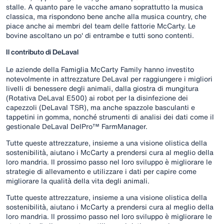
stalle. A quanto pare le vacche amano soprattutto la musica
classica, ma rispondono bene anche alla musica country, che
piace anche ai membri del team delle fattorie McCarty. Le
bovine ascoltano un po' di entrambe e tutti sono contenti.
Il contributo di DeLaval
Le aziende della Famiglia McCarty Family hanno investito
notevolmente in attrezzature DeLaval per raggiungere i migliori
livelli di benessere degli animali, dalla giostra di mungitura
(Rotativa DeLaval E500) ai robot per la disinfezione dei
capezzoli (DeLaval TSR), ma anche spazzole basculanti e
tappetini in gomma, nonché strumenti di analisi dei dati come il
gestionale DeLaval DelPro™ FarmManager.
Tutte queste attrezzature, insieme a una visione olistica della
sostenibilità, aiutano i McCarty a prendersi cura al meglio della
loro mandria. Il prossimo passo nel loro sviluppo è migliorare le
strategie di allevamento e utilizzare i dati per capire come
migliorare la qualità della vita degli animali.
Tutte queste attrezzature, insieme a una visione olistica della
sostenibilità, aiutano i McCarty a prendersi cura al meglio della
loro mandria. Il prossimo passo nel loro sviluppo è migliorare le